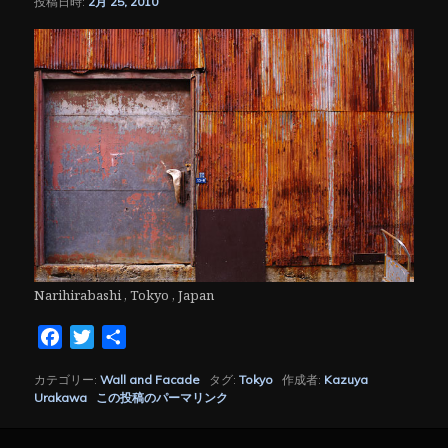
投稿日時:
2月 25, 2010
シ
ョ
ン
Narihirabashi , Tokyo , Japan
Facebook
Twitter
共
有
カテゴリー:
Wall and Facade
タグ:
Tokyo
作成者:
Kazuya
Urakawa
この投稿のパーマリンク