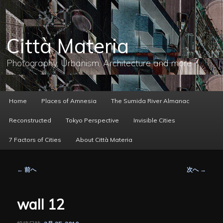
メ
イ
ン
コ
Città Materia
ン
テ
ン
Photography, Urbanism, Architecture and more
ツ
へ
移
動
メ
Home
Places of Amnesia
The Sumida River Almanac
イ
ン
Reconstructed
Tokyo Perspective
Invisible Cities
メ
ニ
7 Factors of Cities
About Città Materia
ュ
ー
投
←
前へ
次へ
→
稿
ナ
ビ
wall 12
ゲ
ー