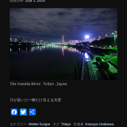
投稿日時:
10月 1, 2010
シ
ョ
ン
The Sumida River , Tokyo , Japan
川が凪いだ一瞬だけ見える光景
Facebook
Twitter
共
有
カテゴリー:
Water Scape
タグ:
Tokyo
作成者:
Kazuya Urakawa