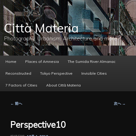
メ
イ
ン
コ
Città Materia
ン
テ
ン
Photography, Urbanism, Architecture and more
ツ
へ
移
動
メ
Home
Places of Amnesia
The Sumida River Almanac
イ
ン
Reconstructed
Tokyo Perspective
Invisible Cities
メ
ニ
7 Factors of Cities
About Città Materia
ュ
ー
投
←
前へ
次へ
→
稿
ナ
ビ
Perspective10
ゲ
ー