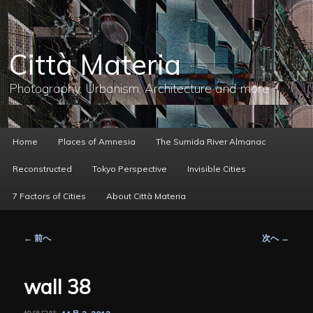
メ
イ
ン
コ
Città Materia
ン
テ
ン
Photography, Urbanism, Architecture and more
ツ
へ
移
動
メ
Home
Places of Amnesia
The Sumida River Almanac
イ
ン
Reconstructed
Tokyo Perspective
Invisible Cities
メ
ニ
7 Factors of Cities
About Città Materia
ュ
ー
投
←
前へ
次へ
→
稿
ナ
ビ
wall 38
ゲ
ー