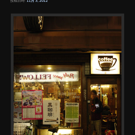
投稿日時:
11月 3, 2012
シ
ョ
ン