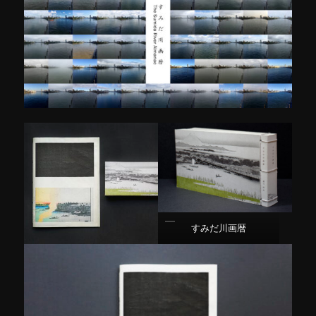
すみだ川画暦