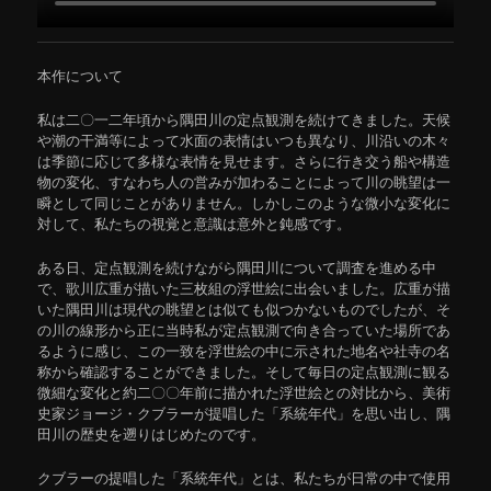
本作について
私は二〇一二年頃から隅田川の定点観測を続けてきました。天候
や潮の干満等によって水面の表情はいつも異なり、川沿いの木々
は季節に応じて多様な表情を見せます。さらに行き交う船や構造
物の変化、すなわち人の営みが加わることによって川の眺望は一
瞬として同じことがありません。しかしこのような微小な変化に
対して、私たちの視覚と意識は意外と鈍感です。
ある日、定点観測を続けながら隅田川について調査を進める中
で、歌川広重が描いた三枚組の浮世絵に出会いました。広重が描
いた隅田川は現代の眺望とは似ても似つかないものでしたが、そ
の川の線形から正に当時私が定点観測で向き合っていた場所であ
るように感じ、この一致を浮世絵の中に示された地名や社寺の名
称から確認することができました。そして毎日の定点観測に観る
微細な変化と約二〇〇年前に描かれた浮世絵との対比から、美術
史家ジョージ・クブラーが提唱した「系統年代」を思い出し、隅
田川の歴史を遡りはじめたのです。
クブラーの提唱した「系統年代」とは、私たちが日常の中で使用