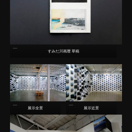
すみだ川画暦 草稿
展示近景
展示全景