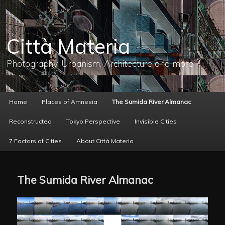
メ
イ
ン
コ
Città Materia
ン
テ
ン
Photography, Urbanism, Architecture and more
ツ
へ
移
動
メ
Home
Places of Amnesia
The Sumida River Almanac
イ
ン
Reconstructed
Tokyo Perspective
Invisible Cities
メ
ニ
7 Factors of Cities
About Città Materia
ュ
ー
The Sumida River Almanac