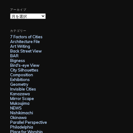
アーカイブ
ア
ー
カ
イ
カテゴリー
ブ
7 Factors of Cities
Architecture File
Art Writing
Back Street View
BAR
Bigness
Bird's-eye View
City Silhouettes
Composition
Exhibitions
Geometry
Invisible Cities
Kanazawa
Mirror Scape
Mukoujima
NEWS
Nishikimachi
Okinawa
Parallel Perspective
Philadelphia
Place for Worship