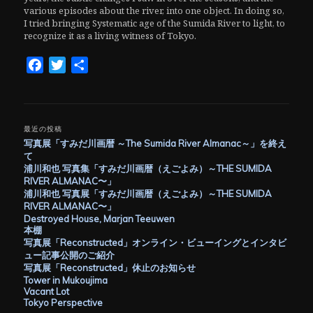
various episodes about the river, into one object. In doing so,
I tried bringing Systematic age of the Sumida River to light, to
recognize it as a living witness of Tokyo.
Facebook
Twitter
共
有
最近の投稿
写真展「すみだ川画暦 ～The Sumida River Almanac～」を終え
て
浦川和也 写真集「すみだ川画暦（えごよみ）～THE SUMIDA
RIVER ALMANAC〜」
浦川和也 写真展「すみだ川画暦（えごよみ）～THE SUMIDA
RIVER ALMANAC〜」
Destroyed House, Marjan Teeuwen
本棚
写真展「Reconstructed」オンライン・ビューイングとインタビ
ュー記事公開のご紹介
写真展「Reconstructed」休止のお知らせ
Tower in Mukoujima
Vacant Lot
Tokyo Perspective