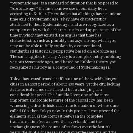
“Systematic age” is a standard of duration that is opposed to
“Absolute age,” the time axis we use in our daily lives,
according to Kubler. He explains that all things have a unique
time axis of Systematic age. They have characteristics
attributed to their Systematic age, and are recognized as a
complex entity with the characteristics and appearance of the
time in which they existed. He argues that time has
characteristics such as plurality and asynchrony, which you
may not be able to fully explain by a conventional,
standardized historical perspective based on Absolute age.
The same applies to a city. A city is a complex entity enfolding
various Systematic ages, and based on Kubler’s theory, you
recognize its history as a compound of Systematic ages.
Tokyo has transformed itself into one of the world’s largest
cities in a short period of about 400 years, yet the city, lacking
its historical memories, has still been changing at a
considerable speed. The Sumida River, one of the most
important and iconic features of the capital city, has been
witnessing a drastic historical transformation of where once
called Edo, then Tokyo now. In this project, I compressed the
elements such as the contrast between the complete
transformation (views over the riverbank) and the
unchangingness (the course of its flow) over the last 200
years, the subtle changes I saw in over the seasons, and the