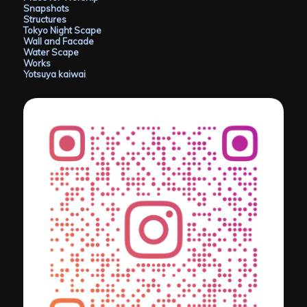
Snapshots
Structures
Tokyo Night Scape
Wall and Facade
Water Scape
Works
Yotsuya kaiwai