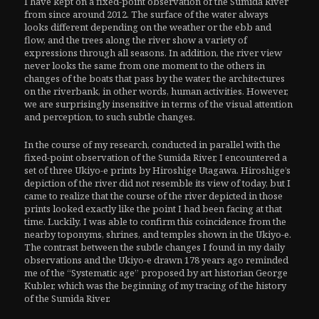
I have kept on a fixed-point observation of the Sumida River
from since around 2012. The surface of the water always
looks different depending on the weather or the ebb and
flow, and the trees along the river show a variety of
expressions through all seasons. In addition, the river view
never looks the same from one moment to the others in
changes of the boats that pass by the water, the architectures
on the riverbank, in other words, human activities. However,
we are surprisingly insensitive in terms of the visual attention
and perception, to such subtle changes.
In the course of my research, conducted in parallel with the
fixed-point observation of the Sumida River, I encountered a
set of three Ukiyo-e prints by Hiroshige Utagawa. Hiroshige’s
depiction of the river did not resemble its view of today, but I
came to realize that the course of the river depicted in those
prints looked exactly like the point I had been facing at that
time. Luckily, I was able to confirm this coincidence from the
nearby toponyms, shrines, and temples shown in the Ukiyo-e.
The contrast between the subtle changes I found in my daily
observations and the Ukiyo-e drawn 178 years ago reminded
me of the “Systematic age” proposed by art historian George
Kubler, which was the beginning of my tracing of the history
of the Sumida River.