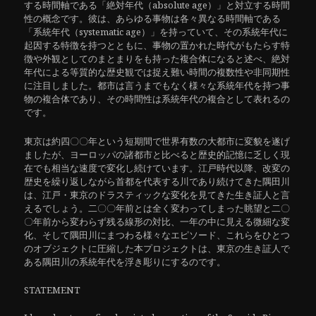
する時間軸である「絶対年代（absolute age）」と対立する時間
性の概念です。彼は、あらゆる事物は各々異なる時間軸である
「系統年代（systematic age）」を持っていて、その系統年代に
起因する特徴を持つとともに、事物の置かれた時代がもたらす特
徴や外観としてのまとまりをも持った複合体になると述べ、絶対
年代による等質的な歴史観では捉え難い時間の複数性や非同期性
に注目しました。都市は言うまでもなく様々な系統年代を持つ事
物の複合体であり、その時間性は系統年代の複合として表れるの
です。
東京は約四〇〇年という短期間で世界有数の大都市に変貌を遂げ
ましたが、ヨーロッパの諸都市と比べると歴史的記憶に乏しく現
在でも相当な速度で変化し続けています。江戸時代以降、改変の
歴史を繰り返しながら首都を代表する川であり続けてきた隅田川
は、江戸・東京のドラスティックな変化を見てきた生き証人と言
えるでしょう。二〇〇年前とは全く変わってしまった眺望と二〇
〇年前から変わらず残る線形の対比、一年の中に見える微細な変
化、そして隅田川にまつわる様々なエピソード、これらをひとつ
のオブジェクトに圧縮した本プロジェクトは、東京の生き証人で
ある隅田川の系統年代を浮き彫りにするのです。
STATEMENT