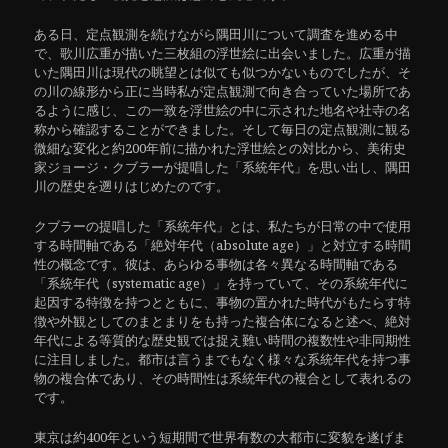
ある日、定点観測を続けながら隅田川について調査を進める中
で、歌川広重が描いた三枚組の浮世絵に出会いました。広重が描
いた隅田川は現代の眺望とは似ても似つかないものでしたが、そ
の川の線形から正に当時私が定点観測で向き合っていた場所であ
るように感じ、この一致を浮世絵の中に示された地名や社寺の名
称から確認することができました。そして毎日の定点観測に観る
微細な変化と約200年前に描かれた浮世絵との対比から、美術史
家ジョージ・クブラーが提唱した「系統年代」を思い出し、隅田
川の歴史を遡りはじめたのです。
クブラーの提唱した「系統年代」とは、私たちが日常の中で使用
する時間軸である「絶対年代（absolute age）」と対立する時間
性の概念です。彼は、あらゆる事物は各々異なる時間軸である
「系統年代（systematic age）」を持っていて、その系統年代に
起因する特徴を持つとともに、事物の置かれた時代がもたらす特
徴や外観としてのまとまりをも持った複合体になると述べ、絶対
年代による等質的な歴史観では捉え難い時間の複数性や非同期性
に注目しました。都市は言うまでもなく様々な系統年代を持つ事
物の複合体であり、その時間性は系統年代の複合として表れるの
です。
東京は約400年という短期間で世界有数の大都市に変貌を遂げま