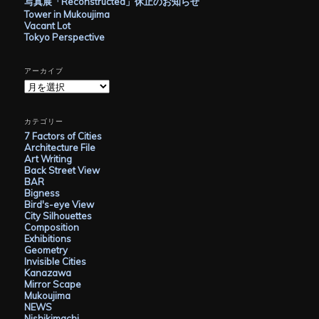
写真展「Reconstructed」休止のお知らせ
Tower in Mukoujima
Vacant Lot
Tokyo Perspective
アーカイブ
ア
ー
カ
イ
カテゴリー
ブ
7 Factors of Cities
Architecture File
Art Writing
Back Street View
BAR
Bigness
Bird's-eye View
City Silhouettes
Composition
Exhibitions
Geometry
Invisible Cities
Kanazawa
Mirror Scape
Mukoujima
NEWS
Nishikimachi