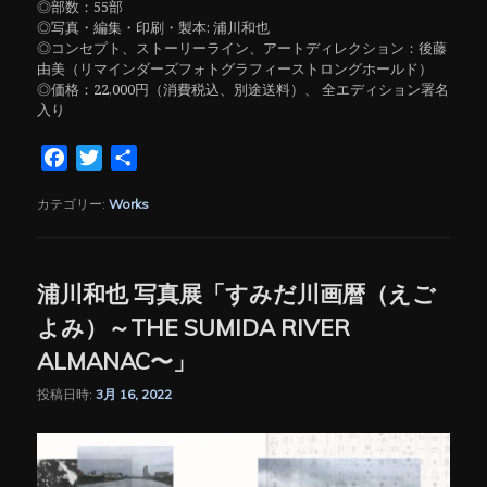
◎部数：55部
◎写真・編集・印刷・製本: 浦川和也
◎コンセプト、ストーリーライン、アートディレクション：後藤
由美（リマインダーズフォトグラフィーストロングホールド）
◎価格：22,000円（消費税込、別途送料）、 全エディション署名
入り
Facebook
Twitter
共
有
カテゴリー:
Works
浦川和也 写真展「すみだ川画暦（えご
よみ）～THE SUMIDA RIVER
ALMANAC〜」
投稿日時:
3月 16, 2022