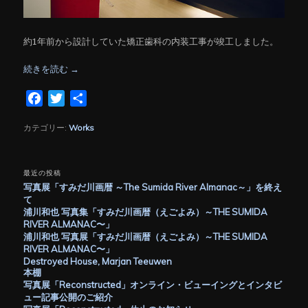
約1年前から設計していた矯正歯科の内装工事が竣工しました。
続きを読む
→
Facebook
Twitter
共
有
カテゴリー:
Works
最近の投稿
写真展「すみだ川画暦 ～The Sumida River Almanac～」を終え
て
浦川和也 写真集「すみだ川画暦（えごよみ）～THE SUMIDA
RIVER ALMANAC〜」
浦川和也 写真展「すみだ川画暦（えごよみ）～THE SUMIDA
RIVER ALMANAC〜」
Destroyed House, Marjan Teeuwen
本棚
写真展「Reconstructed」オンライン・ビューイングとインタビ
ュー記事公開のご紹介