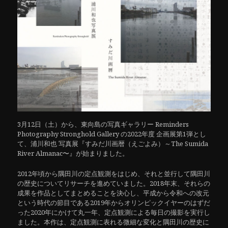
3月12日（土）から、東向島の写真ギャラリー Reminders
Photography Stronghold Gallery の2022年度 企画展第1弾とし
て、浦川和也 写真展『すみだ川画暦（えごよみ）～The Sumida
River Almanac〜』が始まりました。
2012年頃から隅田川の定点観測をはじめ、それと並行して隅田川
の歴史についてリサーチを進めていました。2018年末、それらの
成果を作品としてまとめることを決心し、平成から令和への改元
という時代の節目である2019年からオリンピックイヤーのはずだ
った2020年にかけて丸一年、定点観測による毎日の撮影を実行し
ました。本作は、定点観測に表れる微細な変化と隅田川の歴史に