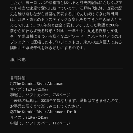
したが、ヨーロッパの諸都市と比べると歴史的記憶に乏しく現在
でも相当な速度で変化し続けています。江戸時代以降、改変の歴
史を繰り返しながら首都を代表する川であり続けてきた隅田川
は、江戸・東京のドラスティックな変化を見てきた生き証人と言
えるでしょう。200年前とは全く変わってしまった眺望と200年
前から変わらず残る線形の対比、一年の中に見える微細な変化、
そして隅田川にまつわる様々なエピソード、これらをひとつのオ
ブジェクトに圧縮した本プロジェクトは、東京の生き証人である
隅田川の系統年代を浮き彫りにするのです。
浦川和也
書籍詳細
①The Sumida River Almanac
サイズ：120㎜×210㎜
和綴じ、ソフトカバー、786ページ
※表紙の写真は、55部全て異なります。選択はできませんので、
お手元に届くまで楽しみにしてください。
②The Sumida River Almanac：Draft
サイズ：329㎜×241㎜
中綴じ、ソフトカバー、112ページ