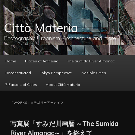
メ
サ
イ
ブ
ン
コ
コ
ン
Città Materia
ン
テ
テ
ン
ン
ツ
Photography, Urbanism, Architecture and more
ツ
へ
へ
移
移
動
動
メ
Home
Places of Amnesia
The Sumida River Almanac
イ
ン
Reconstructed
Tokyo Perspective
Invisible Cities
メ
ニ
7 Factors of Cities
About Città Materia
ュ
ー
「
WORKS
」カテゴリーアーカイブ
写真展「すみだ川画暦 ～The Sumida
River Almanac～」を終えて