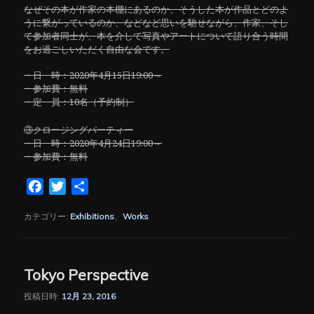
なぜその本が作家の本棚にあるのか、そうした本が作品とどのよ
うに繋がっているのか、などなど思いを馳せながら、作家、そし
て参加者同士が、本を介して写真やアートについて語り合う時間
をお過ごしいただく自由な会です。
・日 時：2020年4月15日19:00～
・参加費：無料
・定 員：10名（予約制）
③クロージングパーティー
・日 時：2020年4月24日19:00～
・参加費：無料
Facebook
Twitter
共
有
カテゴリー:
Exhibitions
、
Works
Tokyo Perspective
投稿日時:
12月 23, 2016