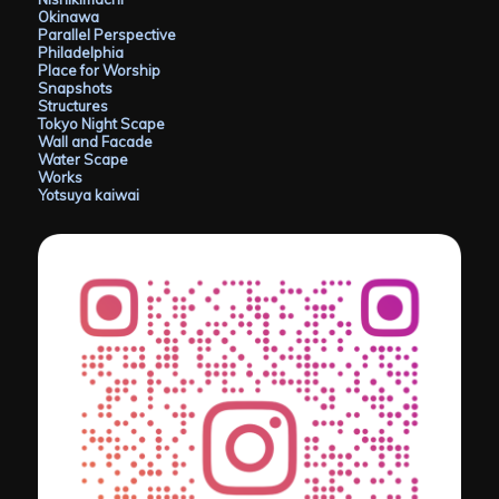
Okinawa
Parallel Perspective
Philadelphia
Place for Worship
Snapshots
Structures
Tokyo Night Scape
Wall and Facade
Water Scape
Works
Yotsuya kaiwai