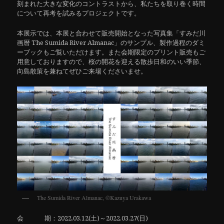
刻まれた大きな変化のコントラストから、私たちを取り巻く時間
について再考を試みるプロジェクトです。
本展示では、本展と合わせて販売開始となった写真集「すみだ川
画暦 The Sumida River Almanac」のサンプル、製作過程のダミ
ーブックもご覧いただけます。また会期限定のプリント販売もご
用意しておりますので、桜の開花を迎える散歩日和のいい季節、
向島散策を兼ねてぜひご来場くださいませ。
The Sumida River Almanac, ©︎Kazuya Urakawa
会 期：2022.03.12(土)～2022.03.27(日)