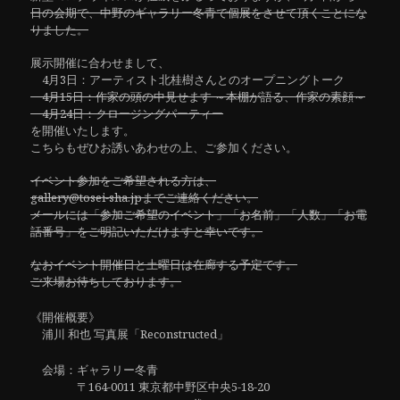
日の会期で、中野のギャラリー冬青で個展をさせて頂くことにな
りました。
展示開催に合わせまして、
4月3日：アーティスト北桂樹さんとのオープニングトーク
4月15日：作家の頭の中見せます ～本棚が語る、作家の素顔～
4月24日：クロージングパーティー
を開催いたします。
こちらもぜひお誘いあわせの上、ご参加ください。
イベント参加をご希望される方は、
gallery@tosei-sha.jpまでご連絡ください。
メールには「参加ご希望のイベント」「お名前」「人数」「お電
話番号」をご明記いただけますと幸いです。
なおイベント開催日と土曜日は在廊する予定です。
ご来場お待ちしております。
《開催概要》
浦川 和也 写真展「Reconstructed」
会場：ギャラリー冬青
〒164-0011 東京都中野区中央5-18-20