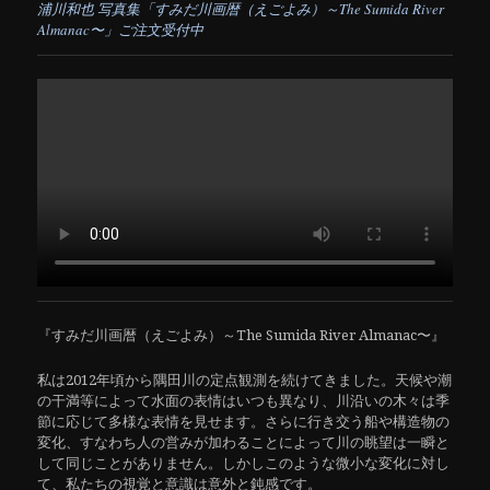
浦川和也 写真集「すみだ川画暦（えごよみ）～The Sumida River
Almanac〜」ご注文受付中
『すみだ川画暦（えごよみ）～The Sumida River Almanac〜』
私は2012年頃から隅田川の定点観測を続けてきました。天候や潮
の干満等によって水面の表情はいつも異なり、川沿いの木々は季
節に応じて多様な表情を見せます。さらに行き交う船や構造物の
変化、すなわち人の営みが加わることによって川の眺望は一瞬と
して同じことがありません。しかしこのような微小な変化に対し
て、私たちの視覚と意識は意外と鈍感です。