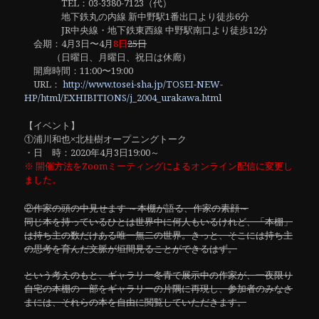
TEL：03-3380-7123（代）
地下鉄丸の内線 新中野駅1番出口より徒歩6分
JR中央線・地下鉄東西線 中野駅南口より徒歩12分
会期：4月3日〜4月
8日
25日
（日曜日、月曜日、祝日は休廊）
開廊時間：11:00〜19:00
URL：
http://www.tosei-sha.jp/TOSEI-NEW-
HP/html/EXHIBITIONS/j_2004_urakawa.html
【イベント】
①浦川和也×北桂樹オープニングトーク
・日 時：2020年4月3日19:00～
※ 開催方法をZoomミーティングによるオンライン配信に変更し
ました。
②作家の頭の中見せます ～本棚が語る、作家の素顔～
同じ本を持っているひとは世界中に何人もいるけれど、「本棚」
は持ち主の数だけある唯一無二の世界。きっと、そこには持ち主
の思考を育んだ文脈が垣間見ることができるはず。
という考えのもと、ギャラリー冬青で展示中の作家が、一夜限り
自宅の本棚の一部をギャラリーの片隅に再現し、参加者のみなさ
まには、それらの本を自由に閲覧していただきます。