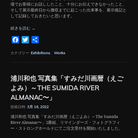
場でお客様にお話ししたこと、十分にお伝えできなかったこと、
そして展示最終日から撤収までに起こった出来事を、展示後記と
して記録しておきたいと思います。
続きを読む
→
Facebook
Twitter
共
有
カテゴリー:
Exhibitions
、
Works
浦川和也 写真集「すみだ川画暦（えご
よみ）～THE SUMIDA RIVER
ALMANAC〜」
投稿日時:
3月 16, 2022
浦川和也 写真集「すみだ川画暦（えごよみ）～The Sumida
River Almanac〜」2冊組、リマインダーズ・フォトグラフィ
ー・ストロングホールドにてご注文受付を開始いたしました。