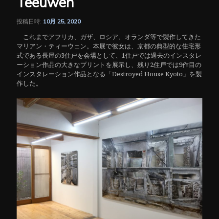
Teeuwen
シ
ョ
ン
投稿日時:
10月 25, 2020
これまでアフリカ、ガザ、ロシア、オランダ等で製作してきた
マリアン・ティーウェン。本展で彼女は、京都の典型的な住宅形
式である長屋の3住戸を会場として、1住戸では過去のインスタレ
ーション作品の大きなプリントを展示し、残り2住戸では9作目の
インスタレーション作品となる「Destroyed House Kyoto」を製
作した。