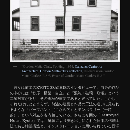
“Gordon Matta-Clark, Splitting, 1974,
Canadian Centre for
Architecture, Gordon Matta-Clark collection
, © Succession Gordon
Matta-Clark/A R S © Estate of Gordon Matta-Clark/A R S.”
彼女は前出のKYOTOGRAPHIEのインタビューで、自身の作品
の中心には『秩序・構築・自立』と『混沌・破壊・崩壊』という
二項対立があり、その両極が重要であると述べていた。しかし、
それだけにとどまらず、前述の建築と作品の工法の違いに見られ
るような「パーマネント（半永久的）とテンポラリー（一時
的）」という対立をも内包している。さらに今回の「Destroyed
House Kyoto」では、解体により剥き出しにされた日本の伝統工
法である軸組構造と、インスタレーションに用いられている西洋