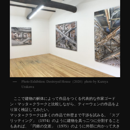
Photo Exhibition: Destroyed House（2020）photo by Kazuya
Urakawa
ここで建物の解体によって作品をつくる代表的な作家ゴード
ン・マッタ＝クラークと比較しながら、ティーウェンの作品をよ
り深く検証してみたい。
マッタ＝クラークは多くの作品で外壁まで干渉を試みる。「スプ
リッティング」（1974）のように建物を真っ二つに分割すること
もあれば、「円錐の交差」（1975）のように外部に向かって大き