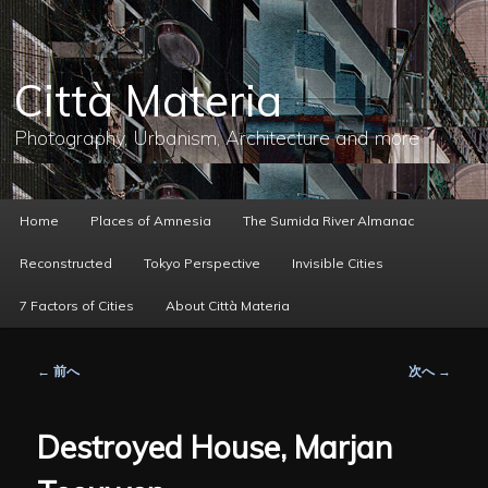
メ
イ
ン
コ
Città Materia
ン
テ
ン
Photography, Urbanism, Architecture and more
ツ
へ
移
動
メ
Home
Places of Amnesia
The Sumida River Almanac
イ
ン
Reconstructed
Tokyo Perspective
Invisible Cities
メ
ニ
7 Factors of Cities
About Città Materia
ュ
ー
投
←
前へ
次へ
→
稿
ナ
ビ
Destroyed House, Marjan
ゲ
ー