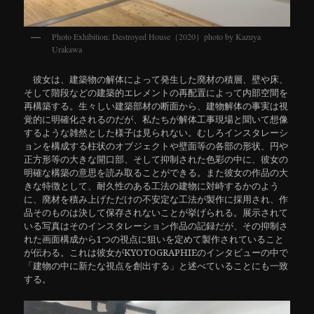
Photo Exhibition: Destroyed House（2020）photo by Kazuya
Urakawa
彼女は、建築物の解体によって発生した廃材の積層、壁や床、
そして階段などの建築的エレメントの再配置によって内部空間を
再構築する。生々しい建築部材の断面から、建物解体の事実は視
覚的に明確化されるのだが、私たちが解体工事現場と聞いて想像
するような雑然とした様子は見られない。むしろインスタレーシ
ョンを構成する柱状のオブジェクトや壁面等の各部の形状、円や
正方形等の大きな開口部、そして抑制された色彩の中に、彼女の
明確な構築の意思を読み取ることができる。また彼女の作品の大
きな特徴として、耐久性のある工法の建物に対峙するかのよう
に、廃材を積み上げただけの不安定な工法が製作に採用され、作
品そのものは決して保存されないことが挙げられる。展示されて
いる写真はそのインスタレーション作品の記録だが、その抑制さ
れた画面構成から1つの視点に狙いを定めて製作されていること
が伝わる。これは彼女がKYOTOGRAPHIEのインタビューの中で
「建物の中に新たな視点を創出する」と述べていることにも一致
する。