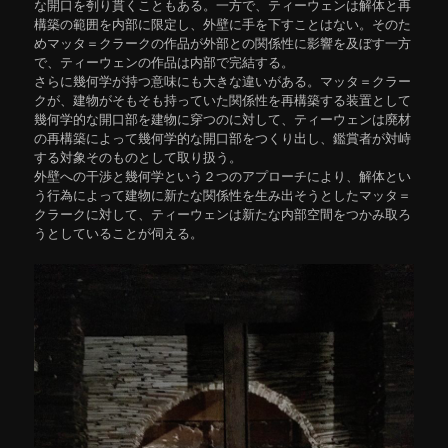
な開口を刳り貫くこともある。一方で、ティーウェンは解体と再
構築の範囲を内部に限定し、外壁に手を下すことはない。そのた
めマッタ＝クラークの作品が外部との関係性に影響を及ぼす一方
で、ティーウェンの作品は内部で完結する。
さらに幾何学が持つ意味にも大きな違いがある。マッタ＝クラー
クが、建物がそもそも持っていた関係性を再構築する装置として
幾何学的な開口部を建物に穿つのに対して、ティーウェンは廃材
の再構築によって幾何学的な開口部をつくり出し、鑑賞者が対峙
する対象そのものとして取り扱う。
外壁への干渉と幾何学という２つのアプローチにより、解体とい
う行為によって建物に新たな関係性を生み出そうとしたマッタ＝
クラークに対して、ティーウェンは新たな内部空間をつかみ取ろ
うとしていることが伺える。