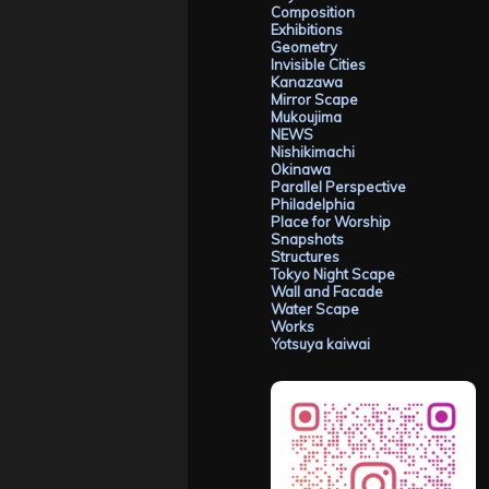
Composition
Exhibitions
Geometry
Invisible Cities
Kanazawa
Mirror Scape
Mukoujima
NEWS
Nishikimachi
Okinawa
Parallel Perspective
Philadelphia
Place for Worship
Snapshots
Structures
Tokyo Night Scape
Wall and Facade
Water Scape
Works
Yotsuya kaiwai