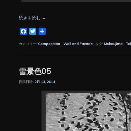
続きを読む
→
Facebook
Twitter
共
有
カテゴリー:
Composition
、
Wall and Facade
|
タグ:
Mukoujima
、
To
雪景色05
投稿日時:
2月 14, 2014