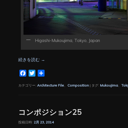
Higashi-Mukoujima, Tokyo, Japan
続きを読む
→
Facebook
Twitter
共
有
カテゴリー:
Architecture File
、
Composition
|
タグ:
Mukoujima
、
Tok
コンポジション25
投稿日時:
2月 23, 2014