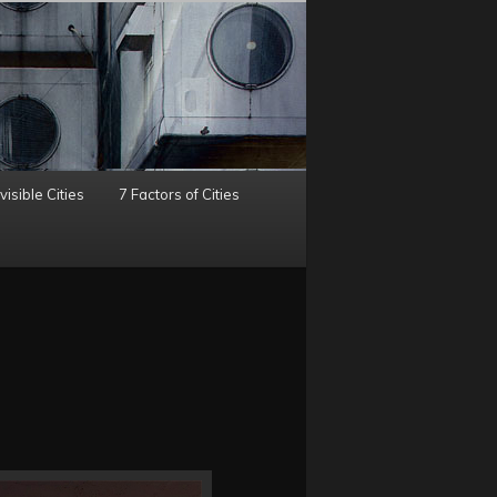
visible Cities
7 Factors of Cities