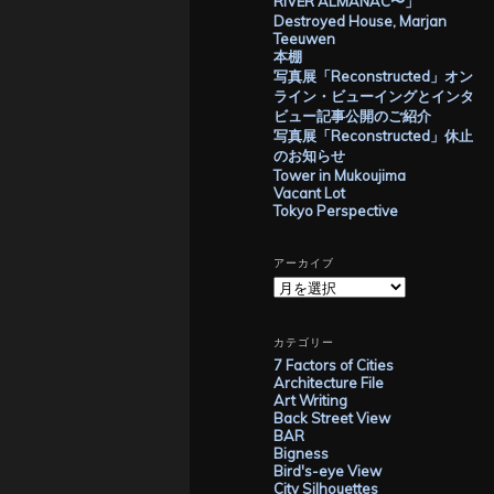
RIVER ALMANAC〜」
Destroyed House, Marjan
Teeuwen
本棚
写真展「Reconstructed」オン
ライン・ビューイングとインタ
ビュー記事公開のご紹介
写真展「Reconstructed」休止
のお知らせ
Tower in Mukoujima
Vacant Lot
Tokyo Perspective
アーカイブ
ア
ー
カ
イ
カテゴリー
ブ
7 Factors of Cities
Architecture File
Art Writing
Back Street View
BAR
Bigness
Bird's-eye View
City Silhouettes