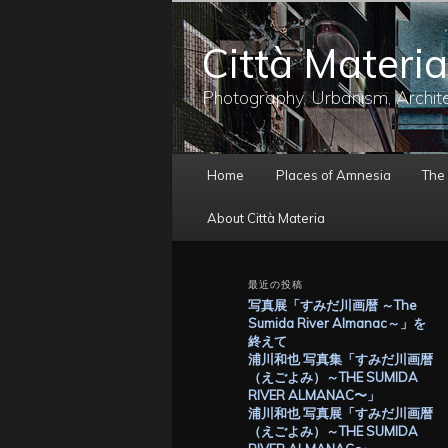
メ
サ
イ
ブ
Città Materia
ン
コ
コ
ン
ン
テ
Photography, Urbanism, Archit
テ
ン
ン
ツ
ツ
へ
メ
へ
移
Home
Places of Amnesia
The
イ
移
動
ン
動
About Città Materia
メ
ニ
ュ
最近の投稿
ー
写真展「すみだ川画暦 ～The
Sumida River Almanac～」を
終えて
浦川和也 写真集「すみだ川画暦
（えごよみ）～THE SUMIDA
RIVER ALMANAC〜」
浦川和也 写真展「すみだ川画暦
（えごよみ）～THE SUMIDA