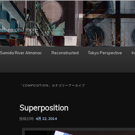
ecture and more
 Sumida River Almanac
Reconstructed
Tokyo Perspective
In
「
COMPOSITION
」カテゴリーアーカイブ
Superposition
投稿日時:
4月 22, 2014