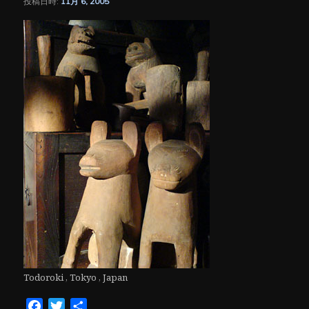
投稿日時:
11月 6, 2005
シ
ョ
ン
Todoroki , Tokyo , Japan
Facebook
Twitter
共