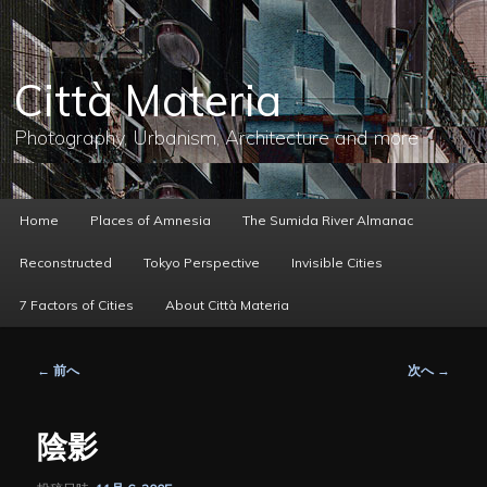
メ
イ
ン
コ
Città Materia
ン
テ
ン
Photography, Urbanism, Architecture and more
ツ
へ
移
動
メ
Home
Places of Amnesia
The Sumida River Almanac
イ
ン
Reconstructed
Tokyo Perspective
Invisible Cities
メ
ニ
7 Factors of Cities
About Città Materia
ュ
ー
投
←
前へ
次へ
→
稿
ナ
ビ
陰影
ゲ
ー