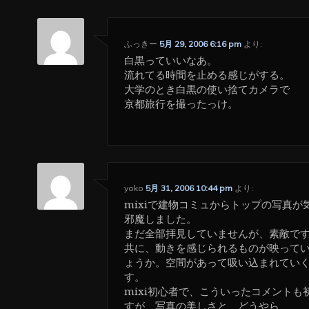
ふっきー
5月 29, 2006 6:16 pm
より:
白黒っていいなあ。
流れてる時間を止める感じがする。
大学のとき白黒の使い捨てカメラで
京都旅行を撮ったっけ。
yoko
5月 31, 2006 10:44 pm
より:
mixiで建物コミュからトップの写真が
邪魔しました。
まだ全部拝見していませんが、素敵で
共に、動きを感じられるものが映って
ょうか。空間があって吸い込まれてい
す。
mixi初心者で、こういったコメントも
すが、写真の美しさと、どうやら