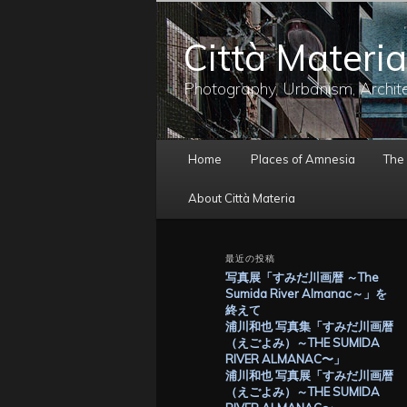
メ
イ
Città Materia
ン
コ
ン
Photography, Urbanism, Archit
テ
ン
ツ
メ
へ
Home
Places of Amnesia
The
イ
移
ン
動
About Città Materia
メ
ニ
ュ
最近の投稿
ー
写真展「すみだ川画暦 ～The
Sumida River Almanac～」を
終えて
浦川和也 写真集「すみだ川画暦
（えごよみ）～THE SUMIDA
RIVER ALMANAC〜」
浦川和也 写真展「すみだ川画暦
（えごよみ）～THE SUMIDA