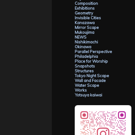
Composition
Exhibitions
Geometry
Invisible Cities
Kanazawa
Mirror Scape
Mukoujima
NEWS
Nishikimachi
Okinawa
Parallel Perspective
Philadelphia
Place for Worship
Snapshots
Structures
Tokyo Night Scape
Wall and Facade
Water Scape
Works
Yotsuya kaiwai