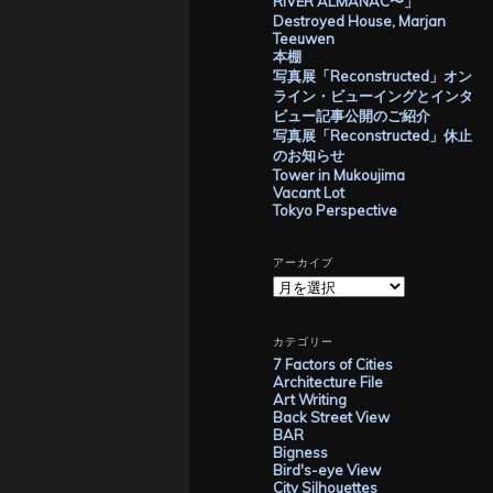
RIVER ALMANAC〜」
Destroyed House, Marjan
Teeuwen
本棚
写真展「Reconstructed」オン
ライン・ビューイングとインタ
ビュー記事公開のご紹介
写真展「Reconstructed」休止
のお知らせ
Tower in Mukoujima
Vacant Lot
Tokyo Perspective
アーカイブ
ア
ー
カ
イ
カテゴリー
ブ
7 Factors of Cities
Architecture File
Art Writing
Back Street View
BAR
Bigness
Bird's-eye View
City Silhouettes