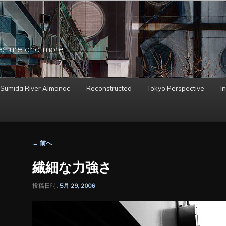
ecture and more
 Sumida River Almanac
Reconstructed
Tokyo Perspective
In
投
←
前へ
稿
ナ
繊細な力強さ
ビ
ゲ
投稿日時:
5月 29, 2006
ー
シ
ョ