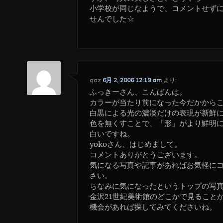
小学校が同じなようで、コメントせず
せんでした☆
qaz
6月 2, 2006 12:19 am
より:
ふっきーさん、こんばんは。
カラーが当たり前になった今だかから
白黒による光の濃淡だけの表現が新鮮
色を無くすことで、「形」がより鮮明
白いですね。
yokoさん、はじめまして。
コメントありがとうございます。
気になる写真や記事があればお気軽に
さい。
ちなみに気になったというトップの写
金沢21世紀美術館のどこかで見ること
機会があれば探してみてくださいね。