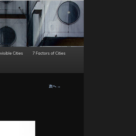
visible Cities
7 Factors of Cities
次へ
→