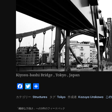
ン
Kiyosu-bashi Bridge , Tokyo , Japan
Facebook
Twitter
共
有
カテゴリー:
Structures
タグ:
Tokyo
作成者:
Kazuya Urakawa
この
「
繊細な力強さ
」への3件のフィードバック