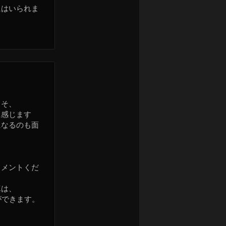
にはいられま
こそ、
に感じます
になるのも面
コメントくだ
真は、
ができます。