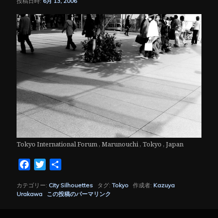
投稿日時:
6月 13, 2006
シ
ョ
ン
Tokyo International Forum , Marunouchi , Tokyo , Japan
Facebook
Twitter
共
有
カテゴリー:
City Silhouettes
タグ:
Tokyo
作成者:
Kazuya
Urakawa
この投稿のパーマリンク