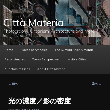
メ
イ
ン
コ
Città Materia
ン
テ
ン
Photography, Urbanism, Architecture and more
ツ
へ
移
動
メ
Home
Places of Amnesia
The Sumida River Almanac
イ
ン
Reconstructed
Tokyo Perspective
Invisible Cities
メ
ニ
7 Factors of Cities
About Città Materia
ュ
ー
投
←
前へ
次へ
→
稿
ナ
ビ
光の濃度／影の密度
ゲ
ー