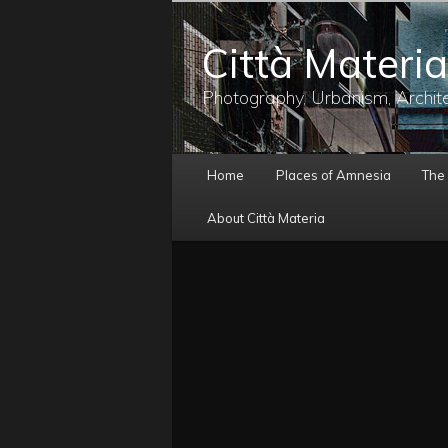
メ
イ
Città Materia
ン
コ
ン
Photography, Urbanism, Archit
テ
ン
ツ
メ
へ
Home
Places of Amnesia
The
イ
移
ン
動
About Città Materia
メ
ニ
ュ
ー