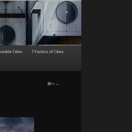
visible Cities
7 Factors of Cities
次へ
→