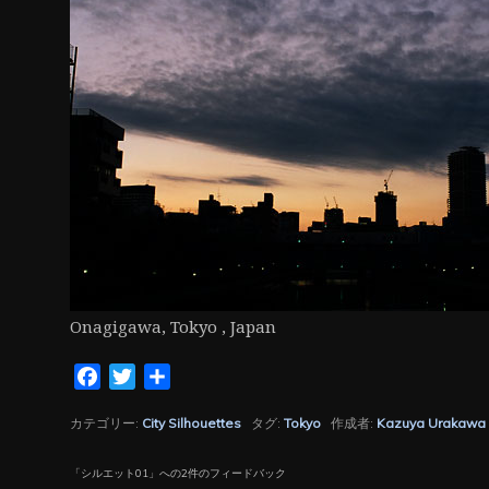
ン
Onagigawa, Tokyo , Japan
Facebook
Twitter
共
有
カテゴリー:
City Silhouettes
タグ:
Tokyo
作成者:
Kazuya Urakawa
「
シルエット01
」への2件のフィードバック