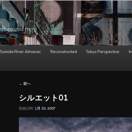
ecture and more
 Sumida River Almanac
Reconstructed
Tokyo Perspective
In
投
←
前へ
稿
ナ
シルエット01
ビ
ゲ
投稿日時:
1月 20, 2007
ー
シ
ョ