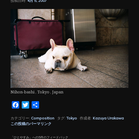
投稿日時:
4月 5, 2007
シ
ョ
ン
Nihon-bashi , Tokyo , Japan
Facebook
Twitter
共
有
カテゴリー:
Composition
タグ:
Tokyo
作成者:
Kazuya Urakawa
この投稿のパーマリンク
「
ひとやすみ
」への5件のフィードバック