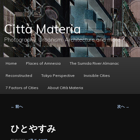
メ
イ
ン
コ
Città Materia
ン
テ
ン
Photography, Urbanism, Architecture and more
ツ
へ
移
動
メ
Home
Places of Amnesia
The Sumida River Almanac
イ
ン
Reconstructed
Tokyo Perspective
Invisible Cities
メ
ニ
7 Factors of Cities
About Città Materia
ュ
ー
投
←
前へ
次へ
→
稿
ナ
ビ
ひとやすみ
ゲ
ー