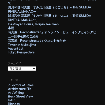
て
浦川和也 写真集「すみだ川画暦（えごよみ）～THE SUMIDA
RIVER ALMANAC〜」
浦川和也 写真展「すみだ川画暦（えごよみ）～THE SUMIDA
RIVER ALMANAC〜」
Destroyed House, Marjan Teeuwen
本棚
写真展「Reconstructed」オンライン・ビューイングとインタビ
ュー記事公開のご紹介
写真展「Reconstructed」休止のお知らせ
Tower in Mukoujima
Vacant Lot
Tokyo Perspective
アーカイブ
ア
ー
カ
イ
カテゴリー
ブ
7 Factors of Cities
Architecture File
Art Writing
Back Street View
BAR
Bigness