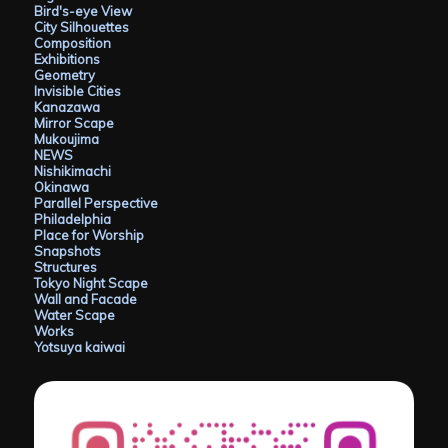
Bird's-eye View
City Silhouettes
Composition
Exhibitions
Geometry
Invisible Cities
Kanazawa
Mirror Scape
Mukoujima
NEWS
Nishikimachi
Okinawa
Parallel Perspective
Philadelphia
Place for Worship
Snapshots
Structures
Tokyo Night Scape
Wall and Facade
Water Scape
Works
Yotsuya kaiwai