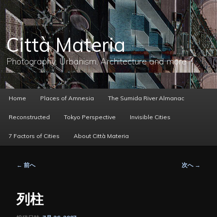
メ
イ
ン
コ
Città Materia
ン
テ
ン
Photography, Urbanism, Architecture and more
ツ
へ
移
動
メ
Home
Places of Amnesia
The Sumida River Almanac
イ
ン
Reconstructed
Tokyo Perspective
Invisible Cities
メ
ニ
7 Factors of Cities
About Città Materia
ュ
ー
投
←
前へ
次へ
→
稿
ナ
ビ
列柱
ゲ
ー