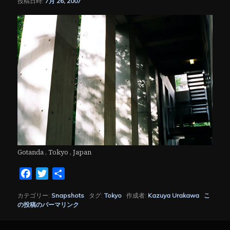
投稿日時:
7月 26, 2007
シ
ョ
ン
Gotanda , Tokyo , Japan
Facebook
Twitter
共
有
カテゴリー:
Snapshots
タグ:
Tokyo
作成者:
Kazuya Urakawa
こ
の投稿のパーマリンク