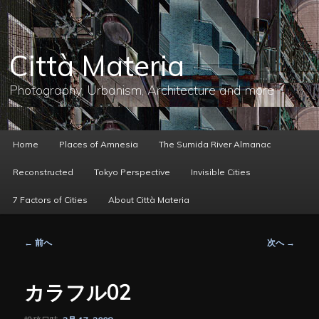
メ
イ
ン
コ
Città Materia
ン
テ
ン
Photography, Urbanism, Architecture and more
ツ
へ
移
動
メ
Home
Places of Amnesia
The Sumida River Almanac
イ
ン
Reconstructed
Tokyo Perspective
Invisible Cities
メ
ニ
7 Factors of Cities
About Città Materia
ュ
ー
投
←
前へ
次へ
→
稿
ナ
ビ
カラフル02
ゲ
ー