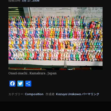
投稿日時:
3月 17, 2008
シ
ョ
ン
Onari-machi , Kamakura , Japan
Facebook
Twitter
共
有
カテゴリー:
Composition
作成者:
Kazuya Urakawa
パーマリンク