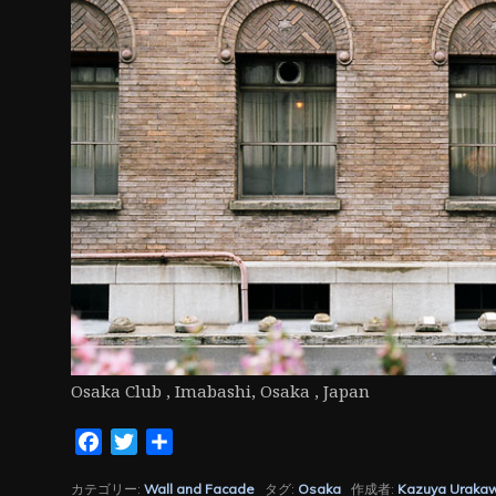
ン
Osaka Club , Imabashi, Osaka , Japan
Facebook
Twitter
共
有
カテゴリー:
Wall and Facade
タグ:
Osaka
作成者:
Kazuya Uraka