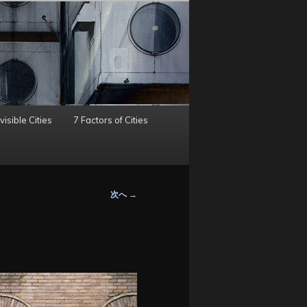
visible Cities
7 Factors of Cities
次へ
→