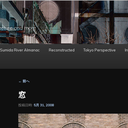
ecture and more
 Sumida River Almanac
Reconstructed
Tokyo Perspective
In
投
←
前へ
稿
ナ
窓
ビ
ゲ
投稿日時:
5月 31, 2008
ー
シ
ョ