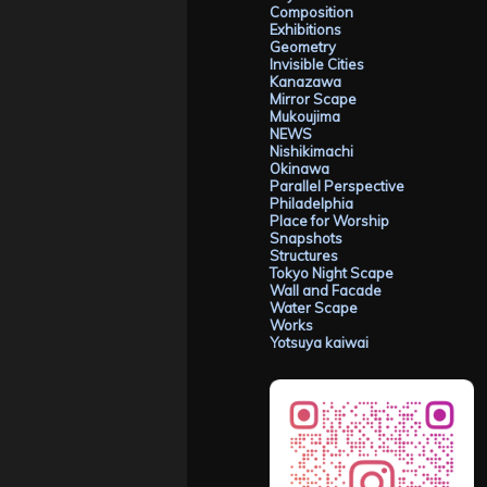
Composition
Exhibitions
Geometry
Invisible Cities
Kanazawa
Mirror Scape
Mukoujima
NEWS
Nishikimachi
Okinawa
Parallel Perspective
Philadelphia
Place for Worship
Snapshots
Structures
Tokyo Night Scape
Wall and Facade
Water Scape
Works
Yotsuya kaiwai