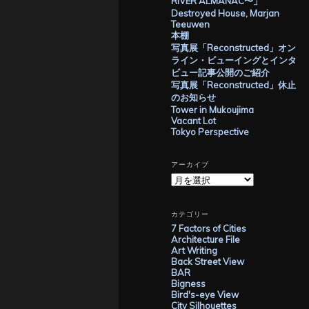
RIVER ALMANAC〜」
Destroyed House, Marjan
Teeuwen
本棚
写真展「Reconstructed」オン
ライン・ビューイングとインタ
ビュー記事公開のご紹介
写真展「Reconstructed」休止
のお知らせ
Tower in Mukoujima
Vacant Lot
Tokyo Perspective
アーカイブ
ア
ー
カ
イ
カテゴリー
ブ
7 Factors of Cities
Architecture File
Art Writing
Back Street View
BAR
Bigness
Bird's-eye View
City Silhouettes