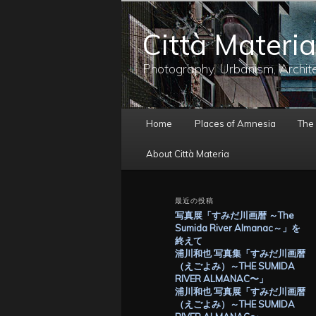
メ
イ
Città Materia
ン
コ
ン
Photography, Urbanism, Archit
テ
ン
ツ
メ
へ
Home
Places of Amnesia
The
イ
移
ン
動
About Città Materia
メ
ニ
ュ
最近の投稿
ー
写真展「すみだ川画暦 ～The
Sumida River Almanac～」を
終えて
浦川和也 写真集「すみだ川画暦
（えごよみ）～THE SUMIDA
RIVER ALMANAC〜」
浦川和也 写真展「すみだ川画暦
（えごよみ）～THE SUMIDA