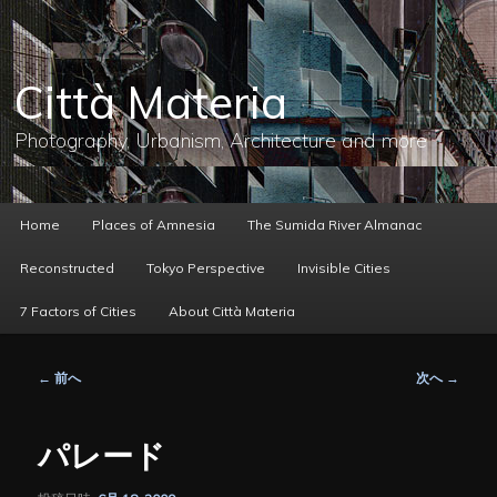
メ
イ
ン
コ
Città Materia
ン
テ
ン
Photography, Urbanism, Architecture and more
ツ
へ
移
動
メ
Home
Places of Amnesia
The Sumida River Almanac
イ
ン
Reconstructed
Tokyo Perspective
Invisible Cities
メ
ニ
7 Factors of Cities
About Città Materia
ュ
ー
投
←
前へ
次へ
→
稿
ナ
ビ
パレード
ゲ
ー