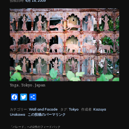
投稿日時:
6月 18, 2009
シ
ョ
ン
Yoga , Tokyo , Japan
Facebook
Twitter
共
有
カテゴリー:
Wall and Facade
タグ:
Tokyo
作成者:
Kazuya
Urakawa
この投稿のパーマリンク
「
パレード
」への2件のフィードバック