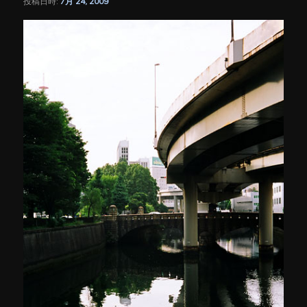
投稿日時:
7月 24, 2009
シ
ョ
ン