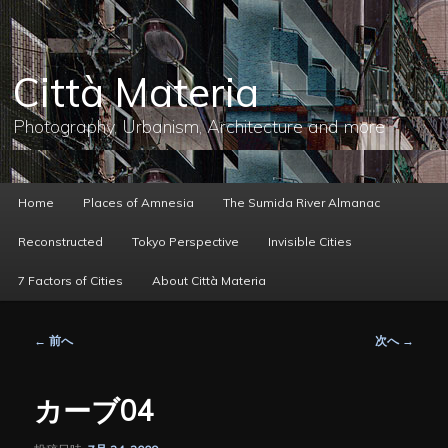
メ
イ
ン
コ
Città Materia
ン
テ
ン
Photography, Urbanism, Architecture and more
ツ
へ
移
動
メ
Home
Places of Amnesia
The Sumida River Almanac
イ
ン
Reconstructed
Tokyo Perspective
Invisible Cities
メ
ニ
7 Factors of Cities
About Città Materia
ュ
ー
投
←
前へ
次へ
→
稿
ナ
ビ
カーブ04
ゲ
ー