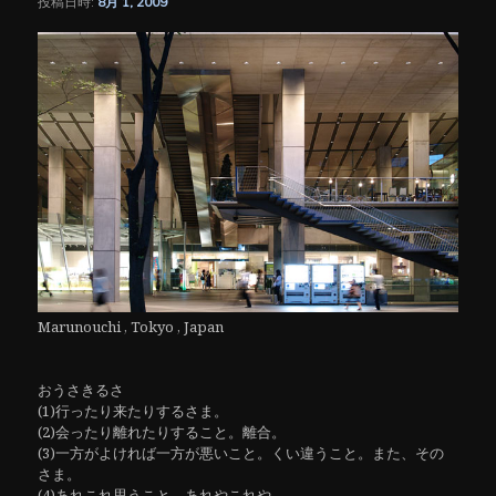
投稿日時:
8月 1, 2009
シ
ョ
ン
Marunouchi , Tokyo , Japan
おうさきるさ
(1)行ったり来たりするさま。
(2)会ったり離れたりすること。離合。
(3)一方がよければ一方が悪いこと。くい違うこと。また、その
さま。
(4)あれこれ思うこと。あれやこれや。