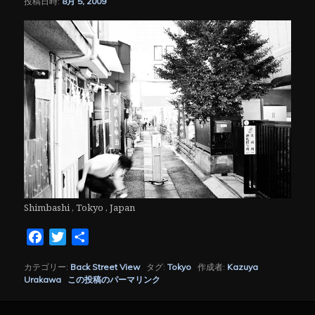
投稿日時:
8月 5, 2009
シ
ョ
ン
Shimbashi , Tokyo , Japan
Facebook
Twitter
共
有
カテゴリー:
Back Street View
タグ:
Tokyo
作成者:
Kazuya
Urakawa
この投稿のパーマリンク