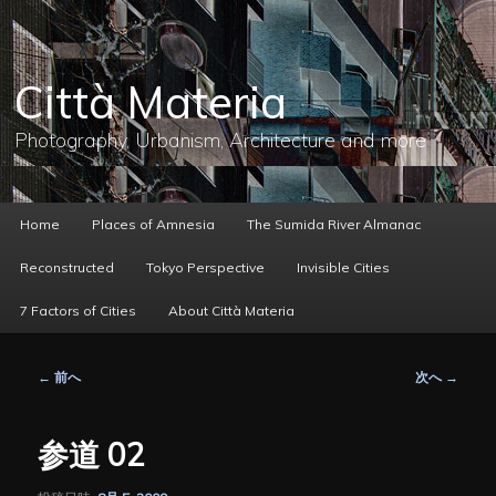
メ
イ
ン
コ
Città Materia
ン
テ
ン
Photography, Urbanism, Architecture and more
ツ
へ
移
動
メ
Home
Places of Amnesia
The Sumida River Almanac
イ
ン
Reconstructed
Tokyo Perspective
Invisible Cities
メ
ニ
7 Factors of Cities
About Città Materia
ュ
ー
投
←
前へ
次へ
→
稿
ナ
ビ
参道 02
ゲ
ー