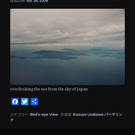
投稿日時:
8月 26, 2009
シ
ョ
ン
overlooking the sea from the sky of Japan
Facebook
Twitter
共
有
カテゴリー:
Bird's-eye View
作成者:
Kazuya Urakawa
パーマリン
ク