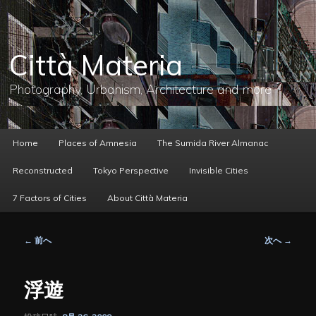
メ
イ
ン
コ
Città Materia
ン
テ
ン
Photography, Urbanism, Architecture and more
ツ
へ
移
動
メ
Home
Places of Amnesia
The Sumida River Almanac
イ
ン
Reconstructed
Tokyo Perspective
Invisible Cities
メ
ニ
7 Factors of Cities
About Città Materia
ュ
ー
投
←
前へ
次へ
→
稿
ナ
ビ
浮遊
ゲ
ー