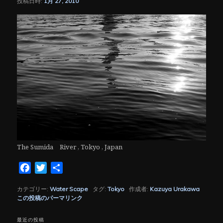
投稿日時:
1月 27, 2010
シ
ョ
ン
The Sumida River , Tokyo , Japan
Facebook
Twitter
共
有
カテゴリー:
Water Scape
タグ:
Tokyo
作成者:
Kazuya Urakawa
この投稿のパーマリンク
最近の投稿