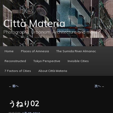
メ
イ
ン
コ
Città Materia
ン
テ
ン
Photography, Urbanism, Architecture and more
ツ
へ
移
動
メ
Home
Places of Amnesia
The Sumida River Almanac
イ
ン
Reconstructed
Tokyo Perspective
Invisible Cities
メ
ニ
7 Factors of Cities
About Città Materia
ュ
ー
投
←
前へ
次へ
→
稿
ナ
ビ
うねり02
ゲ
ー