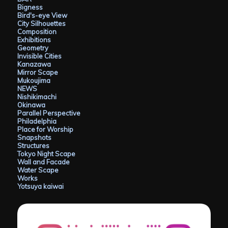
Bigness
Bird's-eye View
City Silhouettes
Composition
Exhibitions
Geometry
Invisible Cities
Kanazawa
Mirror Scape
Mukoujima
NEWS
Nishikimachi
Okinawa
Parallel Perspective
Philadelphia
Place for Worship
Snapshots
Structures
Tokyo Night Scape
Wall and Facade
Water Scape
Works
Yotsuya kaiwai