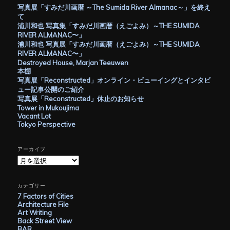
写真展「すみだ川画暦 ～The Sumida River Almanac～」を終え
て
浦川和也 写真集「すみだ川画暦（えごよみ）～THE SUMIDA
RIVER ALMANAC〜」
浦川和也 写真展「すみだ川画暦（えごよみ）～THE SUMIDA
RIVER ALMANAC〜」
Destroyed House, Marjan Teeuwen
本棚
写真展「Reconstructed」オンライン・ビューイングとインタビ
ュー記事公開のご紹介
写真展「Reconstructed」休止のお知らせ
Tower in Mukoujima
Vacant Lot
Tokyo Perspective
アーカイブ
ア
ー
カ
イ
カテゴリー
ブ
7 Factors of Cities
Architecture File
Art Writing
Back Street View
BAR