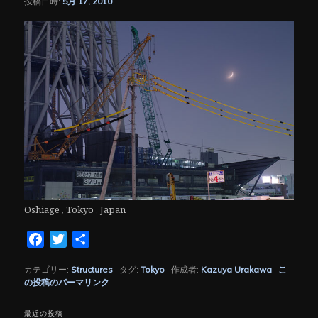
投稿日時:
5月 17, 2010
シ
ョ
ン
Oshiage , Tokyo , Japan
Facebook
Twitter
共
有
カテゴリー:
Structures
タグ:
Tokyo
作成者:
Kazuya Urakawa
こ
の投稿のパーマリンク
最近の投稿