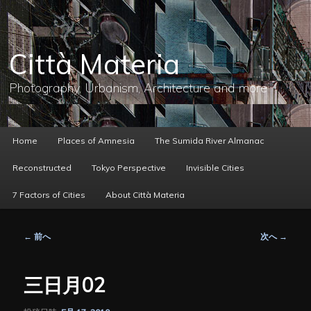
メ
イ
ン
コ
Città Materia
ン
テ
ン
Photography, Urbanism, Architecture and more
ツ
へ
移
動
メ
Home
Places of Amnesia
The Sumida River Almanac
イ
ン
Reconstructed
Tokyo Perspective
Invisible Cities
メ
ニ
7 Factors of Cities
About Città Materia
ュ
ー
投
←
前へ
次へ
→
稿
ナ
ビ
三日月02
ゲ
ー