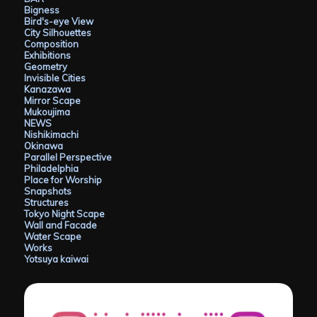
Bigness
Bird's-eye View
City Silhouettes
Composition
Exhibitions
Geometry
Invisible Cities
Kanazawa
Mirror Scape
Mukoujima
NEWS
Nishikimachi
Okinawa
Parallel Perspective
Philadelphia
Place for Worship
Snapshots
Structures
Tokyo Night Scape
Wall and Facade
Water Scape
Works
Yotsuya kaiwai