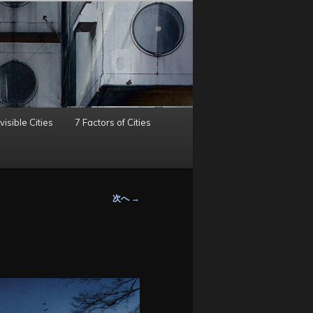
visible Cities
7 Factors of Cities
次へ
→