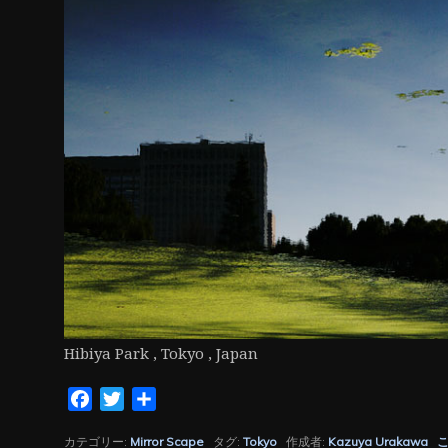
ン
Hibiya Park , Tokyo , Japan
Facebook
Twitter
共
有
カテゴリー:
Mirror Scape
タグ:
Tokyo
作成者:
Kazuya Urakawa