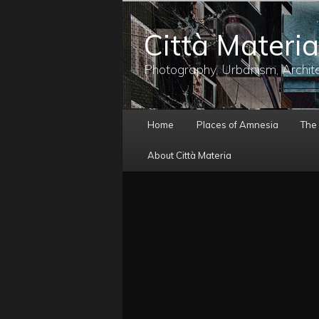
メ
イ
Città Materia
ン
コ
ン
Photography, Urbanism, Archit
テ
ン
ツ
メ
へ
Home
Places of Amnesia
The
イ
移
ン
動
About Città Materia
メ
ニ
ュ
ー