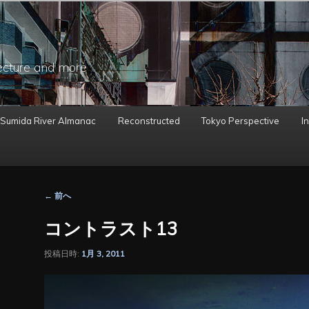
ecture and more
 Sumida River Almanac
Reconstructed
Tokyo Perspective
In
投
←
前へ
稿
ナ
コントラスト13
ビ
ゲ
投稿日時:
1月 3, 2011
ー
シ
ョ