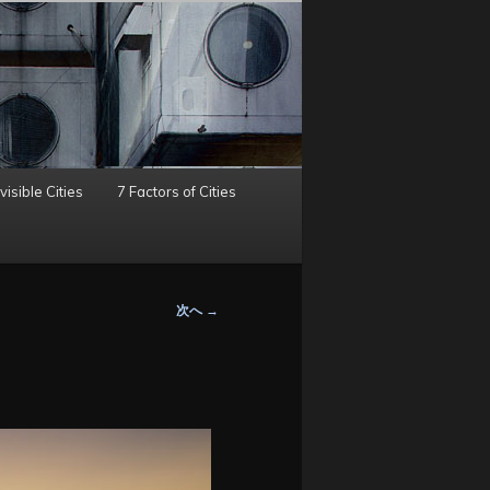
visible Cities
7 Factors of Cities
次へ
→