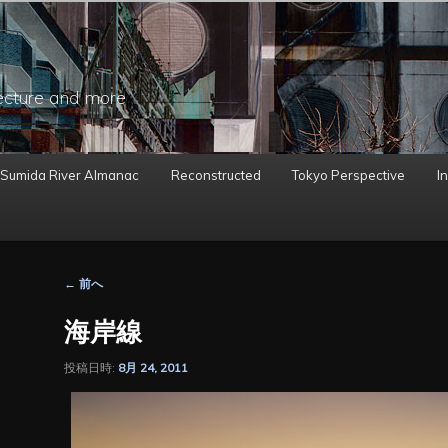
ecture and more
 Sumida River Almanac
Reconstructed
Tokyo Perspective
In
投
←
前へ
稿
ナ
海岸線
ビ
ゲ
投稿日時:
8月 24, 2011
ー
シ
ョ