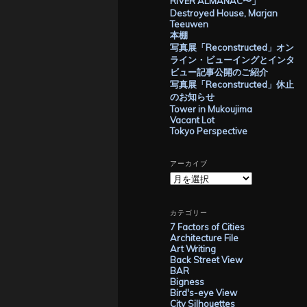
RIVER ALMANAC〜」
Destroyed House, Marjan
Teeuwen
本棚
写真展「Reconstructed」オン
ライン・ビューイングとインタ
ビュー記事公開のご紹介
写真展「Reconstructed」休止
のお知らせ
Tower in Mukoujima
Vacant Lot
Tokyo Perspective
アーカイブ
ア
ー
カ
イ
カテゴリー
ブ
7 Factors of Cities
Architecture File
Art Writing
Back Street View
BAR
Bigness
Bird's-eye View
City Silhouettes