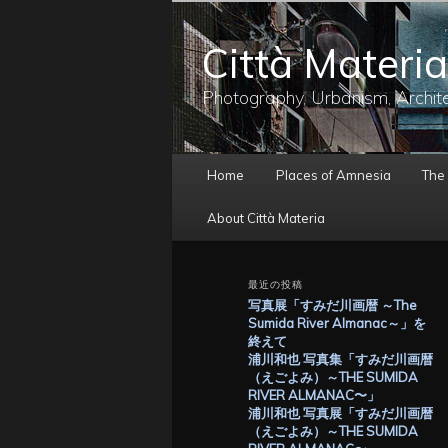
メ
イ
Città Materia
ン
コ
ン
Photography, Urbanism, Archit
テ
ン
ツ
メ
へ
Home
Places of Amnesia
The
イ
移
ン
動
About Città Materia
メ
ニ
ュ
最近の投稿
ー
写真展「すみだ川画暦 ～The
Sumida River Almanac～」を
終えて
浦川和也 写真集「すみだ川画暦
（えごよみ）～THE SUMIDA
RIVER ALMANAC〜」
浦川和也 写真展「すみだ川画暦
（えごよみ）～THE SUMIDA