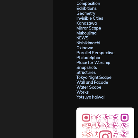
Composition
Exhibitions
Geometry
Invisible Cities
Kanazawa
Mirror Scape
Mukoujima
NEWS
Nishikimachi
Okinawa
Parallel Perspective
Philadelphia
Place for Worship
Snapshots
Structures
Tokyo Night Scape
Wall and Facade
Water Scape
Works
Yotsuya kaiwai