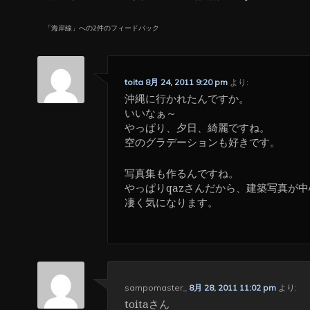
「
海岸線
」への2件のフィードバック
toita
8月 24, 2011 9:20 pm
より:
沖縄に行かれたんですか。
いいなぁ～
やっぱり、夕日、綺麗ですね。
空のグラデーションも好きです。
写真集も作るんですね。
やっぱりqazさんだから、建築写真が
凄く気になります。
sampomaster_
8月 28, 2011 11:02 pm
より:
toitaさん