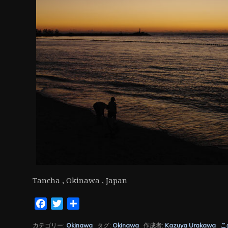
ン
Tancha , Okinawa , Japan
Facebook
Twitter
共
有
カテゴリー:
Okinawa
タグ:
Okinawa
作成者:
Kazuya Urakawa
こ