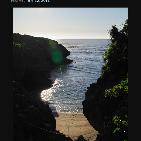
投稿日時:
9月 12, 2011
シ
ョ
ン