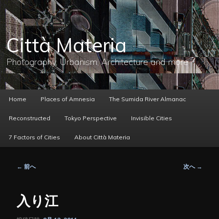
メ
イ
ン
コ
Città Materia
ン
テ
ン
Photography, Urbanism, Architecture and more
ツ
へ
移
動
メ
Home
Places of Amnesia
The Sumida River Almanac
イ
ン
Reconstructed
Tokyo Perspective
Invisible Cities
メ
ニ
7 Factors of Cities
About Città Materia
ュ
ー
投
←
前へ
次へ
→
稿
ナ
ビ
入り江
ゲ
ー