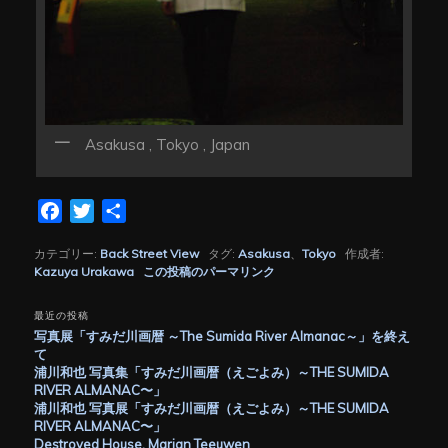
Asakusa , Tokyo , Japan
Facebook
Twitter
共
有
カテゴリー:
Back Street View
タグ:
Asakusa
、
Tokyo
作成者:
Kazuya Urakawa
この投稿のパーマリンク
最近の投稿
写真展「すみだ川画暦 ～The Sumida River Almanac～」を終え
て
浦川和也 写真集「すみだ川画暦（えごよみ）～THE SUMIDA
RIVER ALMANAC〜」
浦川和也 写真展「すみだ川画暦（えごよみ）～THE SUMIDA
RIVER ALMANAC〜」
Destroyed House, Marjan Teeuwen