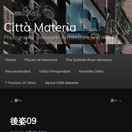
メ
イ
ン
コ
Città Materia
ン
テ
ン
Photography, Urbanism, Architecture and more
ツ
へ
移
動
メ
Home
Places of Amnesia
The Sumida River Almanac
イ
ン
Reconstructed
Tokyo Perspective
Invisible Cities
メ
ニ
7 Factors of Cities
About Città Materia
ュ
ー
投
←
前へ
次へ
→
稿
ナ
ビ
後姿09
ゲ
ー