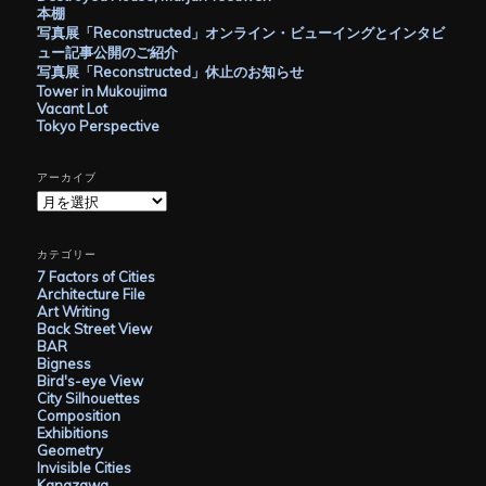
本棚
写真展「Reconstructed」オンライン・ビューイングとインタビ
ュー記事公開のご紹介
写真展「Reconstructed」休止のお知らせ
Tower in Mukoujima
Vacant Lot
Tokyo Perspective
アーカイブ
ア
ー
カ
イ
カテゴリー
ブ
7 Factors of Cities
Architecture File
Art Writing
Back Street View
BAR
Bigness
Bird's-eye View
City Silhouettes
Composition
Exhibitions
Geometry
Invisible Cities
Kanazawa