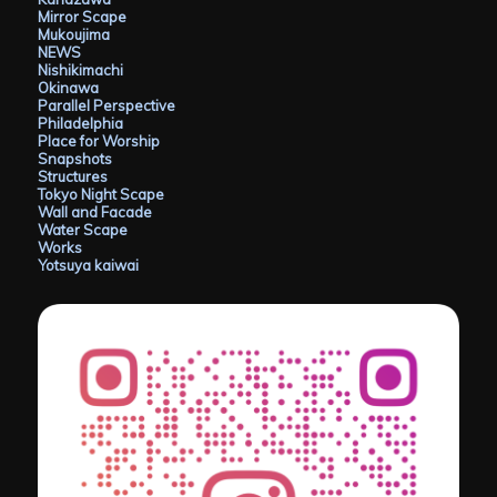
Mirror Scape
Mukoujima
NEWS
Nishikimachi
Okinawa
Parallel Perspective
Philadelphia
Place for Worship
Snapshots
Structures
Tokyo Night Scape
Wall and Facade
Water Scape
Works
Yotsuya kaiwai