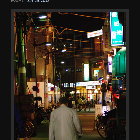
投稿日時:
3月 29, 2012
シ
ョ
ン