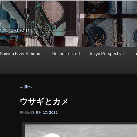
ecture and more
 Sumida River Almanac
Reconstructed
Tokyo Perspective
In
投
←
前へ
稿
ナ
ウサギとカメ
ビ
ゲ
投稿日時:
5月 17, 2012
ー
シ
ョ