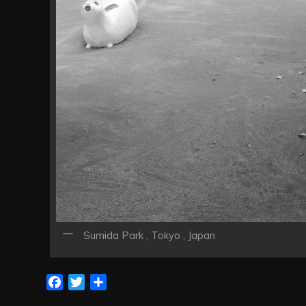
ン
Sumida Park , Tokyo , Japan
Facebook
Twitter
共
有