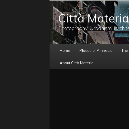
メ
イ
Città Materia
ン
コ
ン
Photography, Urbanism, Archit
テ
ン
ツ
メ
へ
Home
Places of Amnesia
The
イ
移
ン
動
About Città Materia
メ
ニ
ュ
ー