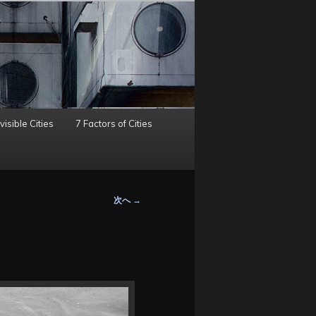
visible Cities
7 Factors of Cities
次へ
→