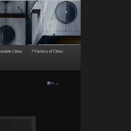
visible Cities
7 Factors of Cities
次へ
→