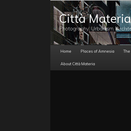
メ
イ
Città Materia
ン
コ
ン
Photography, Urbanism, Archit
テ
ン
ツ
メ
へ
Home
Places of Amnesia
The
イ
移
ン
動
About Città Materia
メ
ニ
ュ
ー