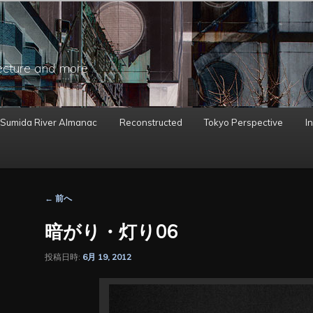
ecture and more
 Sumida River Almanac
Reconstructed
Tokyo Perspective
In
投
←
前へ
稿
ナ
暗がり・灯り06
ビ
ゲ
投稿日時:
6月 19, 2012
ー
シ
ョ