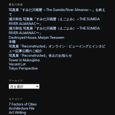
最近の投稿
写真展「すみだ川画暦 ～The Sumida River Almanac～」を終え
て
浦川和也 写真集「すみだ川画暦（えごよみ）～THE SUMIDA
RIVER ALMANAC〜」
浦川和也 写真展「すみだ川画暦（えごよみ）～THE SUMIDA
RIVER ALMANAC〜」
Destroyed House, Marjan Teeuwen
本棚
写真展「Reconstructed」オンライン・ビューイングとインタビ
ュー記事公開のご紹介
写真展「Reconstructed」休止のお知らせ
Tower in Mukoujima
Vacant Lot
Tokyo Perspective
アーカイブ
ア
ー
カ
イ
カテゴリー
ブ
7 Factors of Cities
Architecture File
Art Writing