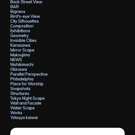
Back Street View
BAR
Bigness
Bird's-eye View
City Silhouettes
Composition
Exhibitions
Geometry
Invisible Cities
Kanazawa
Mirror Scape
Mukoujima
NEWS
Nishikimachi
Okinawa
Parallel Perspective
Philadelphia
Place for Worship
Snapshots
Structures
Tokyo Night Scape
Wall and Facade
Water Scape
Works
Yotsuya kaiwai