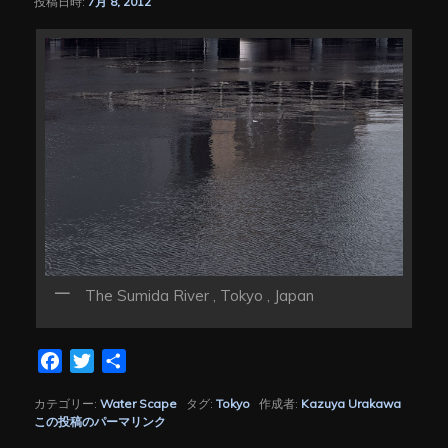
投稿日時:
7月 8, 2012
シ
ョ
ン
The Sumida River , Tokyo , Japan
Facebook
Twitter
共
有
カテゴリー:
Water Scape
タグ:
Tokyo
作成者:
Kazuya Urakawa
この投稿のパーマリンク