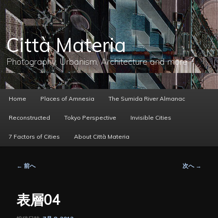
メ
イ
ン
コ
Città Materia
ン
テ
ン
Photography, Urbanism, Architecture and more
ツ
へ
移
動
メ
Home
Places of Amnesia
The Sumida River Almanac
イ
ン
Reconstructed
Tokyo Perspective
Invisible Cities
メ
ニ
7 Factors of Cities
About Città Materia
ュ
ー
投
←
前へ
次へ
→
稿
ナ
ビ
表層04
ゲ
ー