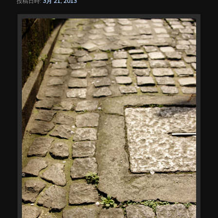
投稿日時:
3月 21, 2013
シ
ョ
ン