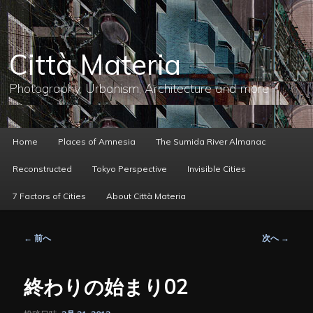
メ
イ
ン
コ
Città Materia
ン
テ
ン
Photography, Urbanism, Architecture and more
ツ
へ
移
動
メ
Home
Places of Amnesia
The Sumida River Almanac
イ
ン
Reconstructed
Tokyo Perspective
Invisible Cities
メ
ニ
7 Factors of Cities
About Città Materia
ュ
ー
投
←
前へ
次へ
→
稿
ナ
ビ
終わりの始まり02
ゲ
ー