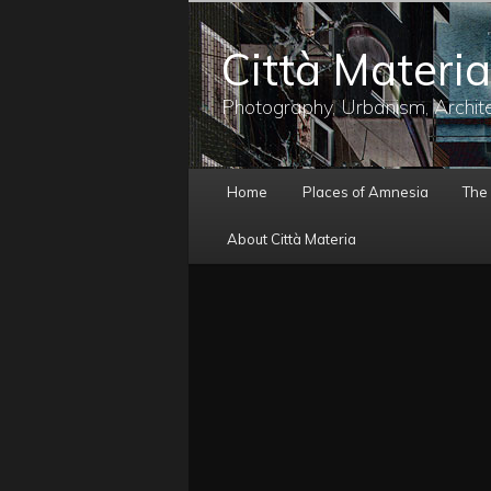
メ
イ
Città Materia
ン
コ
ン
Photography, Urbanism, Archit
テ
ン
ツ
メ
へ
Home
Places of Amnesia
The
イ
移
ン
動
About Città Materia
メ
ニ
ュ
ー