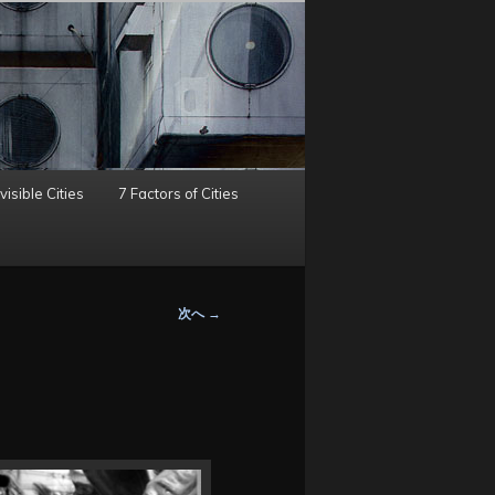
visible Cities
7 Factors of Cities
次へ
→