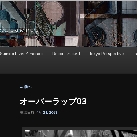
ecture and more
 Sumida River Almanac
Reconstructed
Tokyo Perspective
In
投
←
前へ
稿
ナ
オーバーラップ03
ビ
ゲ
投稿日時:
4月 24, 2013
ー
シ
ョ