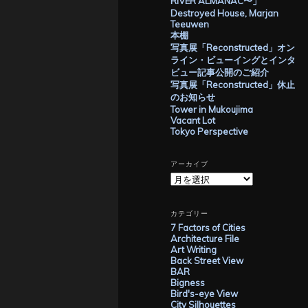
RIVER ALMANAC〜」
Destroyed House, Marjan
Teeuwen
本棚
写真展「Reconstructed」オン
ライン・ビューイングとインタ
ビュー記事公開のご紹介
写真展「Reconstructed」休止
のお知らせ
Tower in Mukoujima
Vacant Lot
Tokyo Perspective
アーカイブ
ア
ー
カ
イ
カテゴリー
ブ
7 Factors of Cities
Architecture File
Art Writing
Back Street View
BAR
Bigness
Bird's-eye View
City Silhouettes