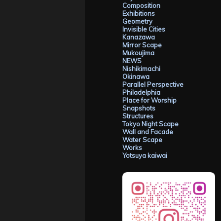
Composition
Exhibitions
Geometry
Invisible Cities
Kanazawa
Mirror Scape
Mukoujima
NEWS
Nishikimachi
Okinawa
Parallel Perspective
Philadelphia
Place for Worship
Snapshots
Structures
Tokyo Night Scape
Wall and Facade
Water Scape
Works
Yotsuya kaiwai