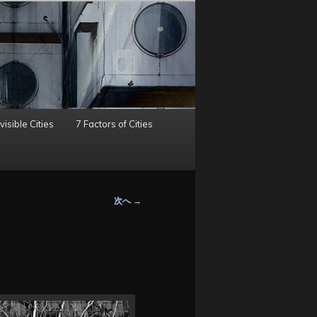
visible Cities
7 Factors of Cities
次へ
→