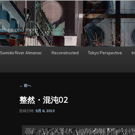
ecture and more
 Sumida River Almanac
Reconstructed
Tokyo Perspective
In
投
←
前へ
稿
ナ
整然・混沌02
ビ
ゲ
投稿日時:
5月 6, 2013
ー
シ
ョ