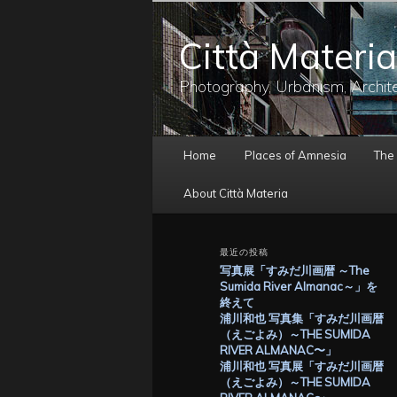
メ
イ
Città Materia
ン
コ
ン
Photography, Urbanism, Archit
テ
ン
ツ
メ
へ
Home
Places of Amnesia
The
イ
移
ン
動
About Città Materia
メ
ニ
ュ
最近の投稿
ー
写真展「すみだ川画暦 ～The
Sumida River Almanac～」を
終えて
浦川和也 写真集「すみだ川画暦
（えごよみ）～THE SUMIDA
RIVER ALMANAC〜」
浦川和也 写真展「すみだ川画暦
（えごよみ）～THE SUMIDA