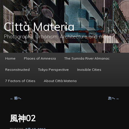
メ
イ
ン
コ
Città Materia
ン
テ
ン
Photography, Urbanism, Architecture and more
ツ
へ
移
動
メ
Home
Places of Amnesia
The Sumida River Almanac
イ
ン
Reconstructed
Tokyo Perspective
Invisible Cities
メ
ニ
7 Factors of Cities
About Città Materia
ュ
ー
投
←
前へ
次へ
→
稿
ナ
ビ
風神02
ゲ
ー