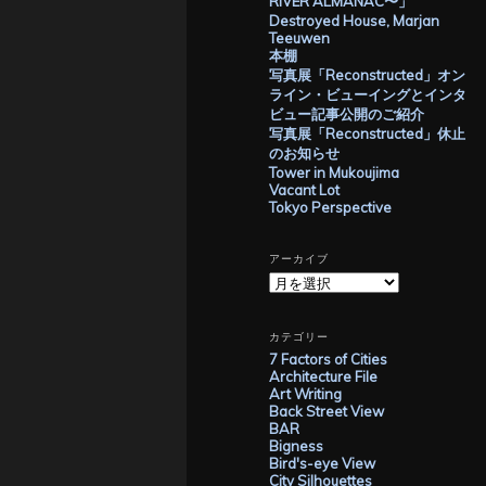
RIVER ALMANAC〜」
Destroyed House, Marjan
Teeuwen
本棚
写真展「Reconstructed」オン
ライン・ビューイングとインタ
ビュー記事公開のご紹介
写真展「Reconstructed」休止
のお知らせ
Tower in Mukoujima
Vacant Lot
Tokyo Perspective
アーカイブ
ア
ー
カ
イ
カテゴリー
ブ
7 Factors of Cities
Architecture File
Art Writing
Back Street View
BAR
Bigness
Bird's-eye View
City Silhouettes