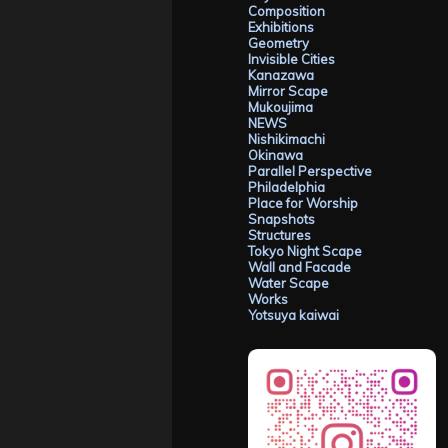
Composition
Exhibitions
Geometry
Invisible Cities
Kanazawa
Mirror Scape
Mukoujima
NEWS
Nishikimachi
Okinawa
Parallel Perspective
Philadelphia
Place for Worship
Snapshots
Structures
Tokyo Night Scape
Wall and Facade
Water Scape
Works
Yotsuya kaiwai