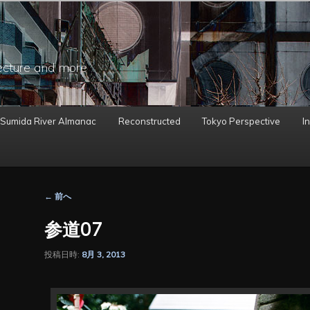
ecture and more
 Sumida River Almanac
Reconstructed
Tokyo Perspective
In
投
←
前へ
稿
ナ
参道07
ビ
ゲ
投稿日時:
8月 3, 2013
ー
シ
ョ