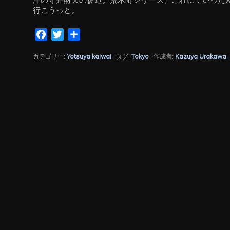
行こうっと。
Facebook
Twitter
共
有
カテゴリー:
Yotsuya kaiwai
タグ:
Tokyo
作成者:
Kazuya Urakawa