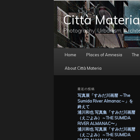
メ
イ
Città Materia
ン
コ
ン
Photography, Urbanism, Archit
テ
ン
ツ
メ
へ
Home
Places of Amnesia
The
イ
移
ン
動
About Città Materia
メ
ニ
ュ
最近の投稿
ー
写真展「すみだ川画暦 ～The
Sumida River Almanac～」を
終えて
浦川和也 写真集「すみだ川画暦
（えごよみ）～THE SUMIDA
RIVER ALMANAC〜」
浦川和也 写真展「すみだ川画暦
（えごよみ）～THE SUMIDA