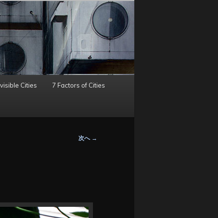
visible Cities
7 Factors of Cities
次へ
→