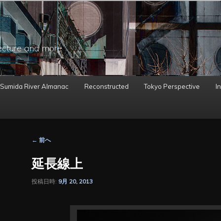
ecture and more
 Sumida River Almanac
Reconstructed
Tokyo Perspective
In
投
←
前へ
稿
ナ
延長線上
ビ
ゲ
投稿日時:
9月 20, 2013
ー
シ
ョ