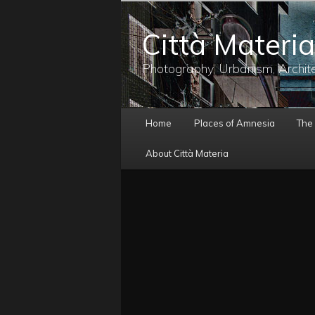
メ
イ
Città Materia
ン
コ
ン
Photography, Urbanism, Archit
テ
ン
ツ
メ
へ
Home
Places of Amnesia
The
イ
移
ン
動
About Città Materia
メ
ニ
ュ
ー