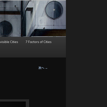
visible Cities
7 Factors of Cities
次へ
→