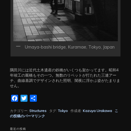
Umaya-bashi bridge, Kuramae, Tokyo, Japan
隅田川には近代土木遺産の鉄橋がいくつも架かってます。昭和4
年竣工の厩橋もその一つ。無数のリベットが打たれた三連アー
チ、曲線基調でデザインされた照明、闇夜に浮かぶ姿がたまりま
せん。
Facebook
Twitter
共
有
カテゴリー:
Structures
タグ:
Tokyo
作成者:
Kazuya Urakawa
こ
の投稿のパーマリンク
最近の投稿