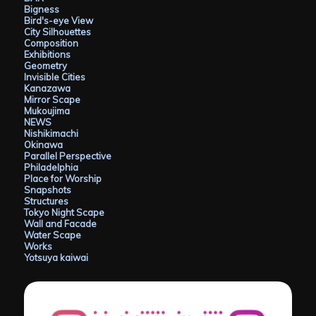
Bigness
Bird's-eye View
City Silhouettes
Composition
Exhibitions
Geometry
Invisible Cities
Kanazawa
Mirror Scape
Mukoujima
NEWS
Nishikimachi
Okinawa
Parallel Perspective
Philadelphia
Place for Worship
Snapshots
Structures
Tokyo Night Scape
Wall and Facade
Water Scape
Works
Yotsuya kaiwai