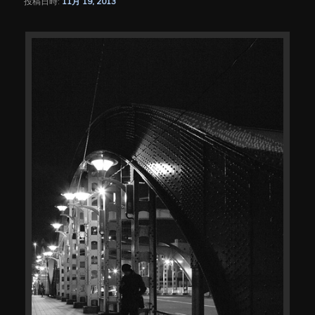
投稿日時:
11月 19, 2013
シ
ョ
ン