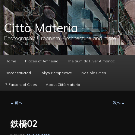
メ
イ
ン
コ
Città Materia
ン
テ
ン
Photography, Urbanism, Architecture and more
ツ
へ
移
動
メ
Home
Places of Amnesia
The Sumida River Almanac
イ
ン
Reconstructed
Tokyo Perspective
Invisible Cities
メ
ニ
7 Factors of Cities
About Città Materia
ュ
ー
投
←
前へ
次へ
→
稿
ナ
ビ
鉄橋02
ゲ
ー