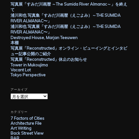
写真展「すみだ川画暦 ～The Sumida River Almanac～」を終え
て
浦川和也 写真集「すみだ川画暦（えごよみ）～THE SUMIDA
RIVER ALMANAC〜」
浦川和也 写真展「すみだ川画暦（えごよみ）～THE SUMIDA
RIVER ALMANAC〜」
Destroyed House, Marjan Teeuwen
本棚
写真展「Reconstructed」オンライン・ビューイングとインタビ
ュー記事公開のご紹介
写真展「Reconstructed」休止のお知らせ
Tower in Mukoujima
Vacant Lot
Tokyo Perspective
アーカイブ
ア
ー
カ
イ
カテゴリー
ブ
7 Factors of Cities
Architecture File
Art Writing
Back Street View
BAR