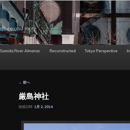
ecture and more
 Sumida River Almanac
Reconstructed
Tokyo Perspective
In
投
←
前へ
稿
ナ
厳島神社
ビ
ゲ
投稿日時:
1月 2, 2014
ー
シ
ョ