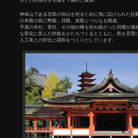
神体山である宮島の弥山を祀るために海に設けられた社
の本殿の前に幣殿、拝殿、祓殿とつらなる構成。
平屋の本社、客社、その他の棟を折れ曲がった回廊が連
な変化に富んだ外観をかたちづくるとともに、島を背景
人工美との対比と調和をつくりだしています。