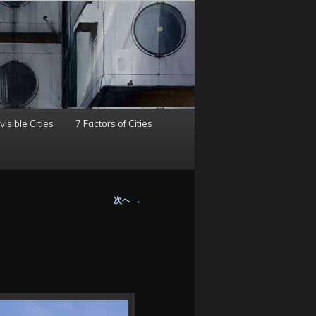
visible Cities
7 Factors of Cities
次へ
→