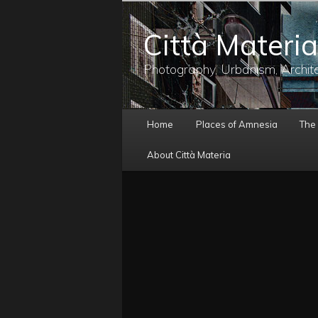
メ
イ
Città Materia
ン
コ
ン
Photography, Urbanism, Archit
テ
ン
ツ
メ
へ
Home
Places of Amnesia
The
イ
移
ン
動
About Città Materia
メ
ニ
ュ
ー