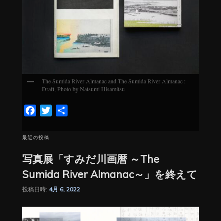
The Sumida River Almanac and The Sumida River Almanac :
Draft, Photo by Natsumi Hisamitsu
Facebook
Twitter
共
有
最近の投稿
写真展「すみだ川画暦 ～The
Sumida River Almanac～」を終えて
投稿日時:
4月 6, 2022