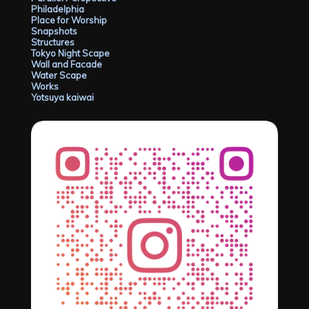
Philadelphia
Place for Worship
Snapshots
Structures
Tokyo Night Scape
Wall and Facade
Water Scape
Works
Yotsuya kaiwai