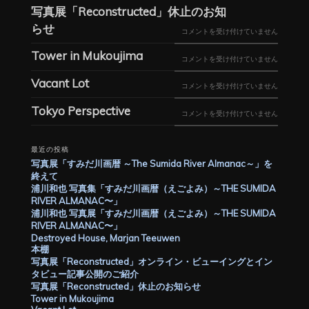
真
写真展「Reconstructed」休止のお知
画
み
展
らせ
写
暦
コメントを受け付けていません
だ
「RECONSTRUCTED」
真
（え
Tower in Mukoujima
川
TOWER
コメントを受け付けていません
オ
展
ご
画
IN
ン
Vacant Lot
VACANT
コメントを受け付けていません
「RECONSTRUCTED」
よ
暦
MUKOUJIMA
ラ
LOT
休
み）
Tokyo Perspective
（え
TOKYO
コメントを受け付けていません
は
イ
は
止
～
ご
PERSPECTIVE
ン・
の
THE
最近の投稿
よ
は
ビ
お
SUMIDA
写真展「すみだ川画暦 ～The Sumida River Almanac～」を
み）
ュ
終えて
知
RIVER
～
浦川和也 写真集「すみだ川画暦（えごよみ）～THE SUMIDA
ー
ら
ALMANAC〜」
RIVER ALMANAC〜」
THE
イ
浦川和也 写真展「すみだ川画暦（えごよみ）～THE SUMIDA
せ
は
SUMIDA
RIVER ALMANAC〜」
ン
は
Destroyed House, Marjan Teeuwen
RIVER
グ
本棚
写真展「Reconstructed」オンライン・ビューイングとイン
ALMANAC〜」
と
タビュー記事公開のご紹介
は
イ
写真展「Reconstructed」休止のお知らせ
Tower in Mukoujima
ン