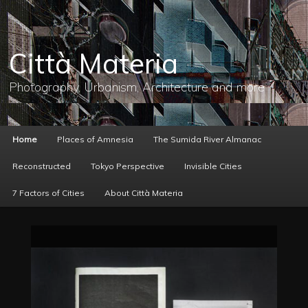
メ
イ
ン
コ
Città Materia
ン
テ
ン
Photography, Urbanism, Architecture and more
ツ
へ
移
動
メ
Home
Places of Amnesia
The Sumida River Almanac
イ
ン
Reconstructed
Tokyo Perspective
Invisible Cities
メ
ニ
7 Factors of Cities
About Città Materia
ュ
ー