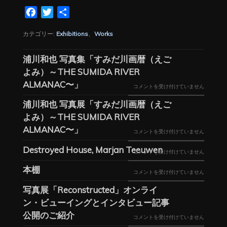
Facebook
Twitter
共
有
カテゴリー:
Exhibitions
、
Works
浦川和也 写真集「すみだ川画暦（えご
よみ）～THE SUMIDA RIVER
ALMANAC〜」
浦
コメントを受け付けていません
川
浦川和也 写真展「すみだ川画暦（えご
和
よみ）～THE SUMIDA RIVER
也
ALMANAC〜」
浦
コメントを受け付けていません
写
川
Destroyed House, Marjan Teeuwen
DESTROYED
コメントを受け付けていません
真
和
HOUSE,
本棚
集
本
コメントを受け付けていません
也
MARJAN
「す
棚
写
写真展「Reconstructed」オンライ
TEEUWEN
み
は
真
ン・ビューイングとインタビュー記事
は
だ
公開のご紹介
展
写
コメントを受け付けていません
川
「す