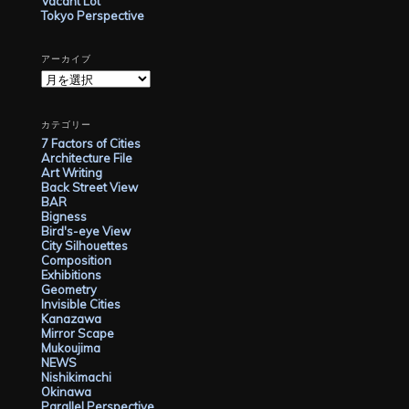
Vacant Lot
Tokyo Perspective
タ
ビ
アーカイブ
ュ
ア
ー
ー
カ
記
イ
カテゴリー
ブ
事
7 Factors of Cities
Architecture File
公
Art Writing
Back Street View
開
BAR
の
Bigness
Bird's-eye View
ご
City Silhouettes
Composition
紹
Exhibitions
介
Geometry
Invisible Cities
は
Kanazawa
Mirror Scape
Mukoujima
NEWS
Nishikimachi
Okinawa
Parallel Perspective