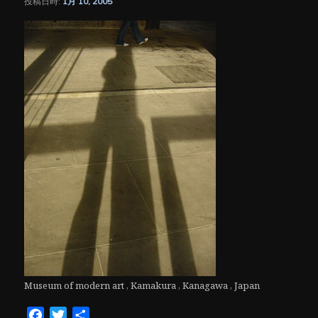
投稿日時:
1月 10, 2005
シ
ョ
ン
Museum of modern art , Kamakura , Kanagawa , Japan
Facebook
Twitter
共