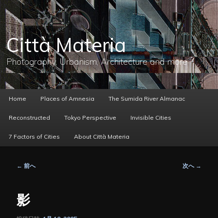
メ
イ
ン
コ
Città Materia
ン
テ
ン
Photography, Urbanism, Architecture and more
ツ
へ
移
動
メ
Home
Places of Amnesia
The Sumida River Almanac
イ
ン
Reconstructed
Tokyo Perspective
Invisible Cities
メ
ニ
7 Factors of Cities
About Città Materia
ュ
ー
投
←
前へ
次へ
→
稿
ナ
ビ
影
ゲ
ー