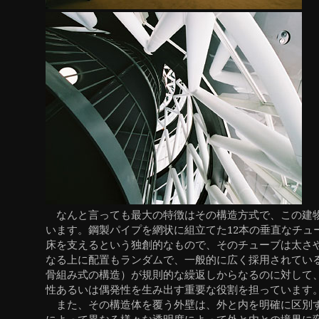
なんと言っても最大の特徴はその構造方式で、この建
います。鋼製パイプを網状に組立てた12本の垂直なチュ
床を支えるという独創的なもので、そのチューブは太さ
なる上に配置もランダムで、一般的に広く採用されてい
骨組み式の構造）が規則的な繰返しからなるのに対して
性あるいは偶発性を生み出す重要な役割を担っています
また、その構造体を覆う外壁は、外と内を明確に区別
によって異なる様々な透明度によって外と内との境界に