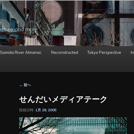
ecture and more
 Sumida River Almanac
Reconstructed
Tokyo Perspective
In
投
←
前へ
稿
ナ
せんだいメディアテーク
ビ
ゲ
投稿日時:
1月 28, 2005
ー
シ
ョ