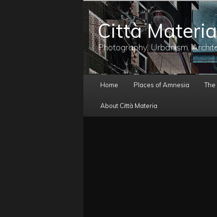
メ
イ
Città Materia
ン
コ
ン
Photography, Urbanism, Archit
テ
ン
ツ
メ
へ
Home
Places of Amnesia
The
イ
移
ン
動
About Città Materia
メ
ニ
ュ
ー