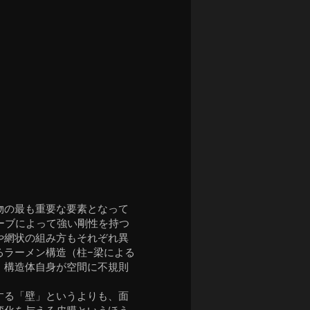
物の最も重要な要素となって
ーブによって強い剛性を持つ
や網状の組み方もそれぞれ異
るラーメン構造（柱−梁による
、構造体自身が空間に不規則
。
する「壁」というよりも、面
変化を与える皮膜というほう