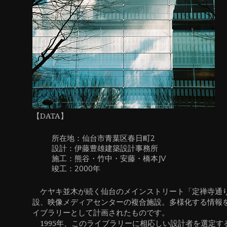
ン
【DATA】
所在地：仙台市青葉区春日町2
設計：伊藤豊雄建築設計事務所
施工：熊谷・竹中・安藤・橋本JV
竣工：2000年
ケヤキ並木が続く仙台のメインストリート「定禅寺通
設、映像メディアセンターの複合施設。多様化する情報
イブラリーとして計画されたものです。
1995年、このライブラリーに相応しい設計者を選定す