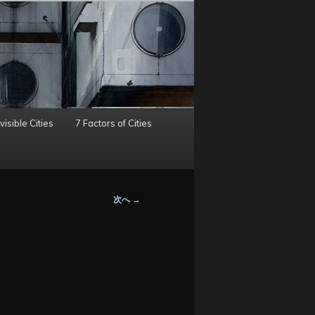
visible Cities
7 Factors of Cities
次へ
→