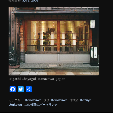
投稿日時:
3月 1, 2006
シ
ョ
ン
Higashi-Chayagai , Kanazawa , Japan
Facebook
Twitter
共
有
カテゴリー:
Kanazawa
タグ:
Kanazawa
作成者:
Kazuya
Urakawa
この投稿のパーマリンク