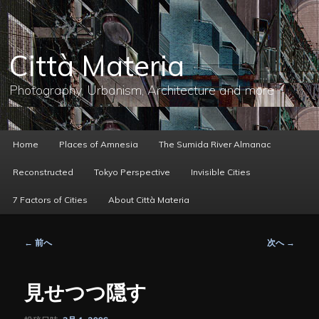
メ
イ
ン
コ
Città Materia
ン
テ
ン
Photography, Urbanism, Architecture and more
ツ
へ
移
動
メ
Home
Places of Amnesia
The Sumida River Almanac
イ
ン
Reconstructed
Tokyo Perspective
Invisible Cities
メ
ニ
7 Factors of Cities
About Città Materia
ュ
ー
投
←
前へ
次へ
→
稿
ナ
ビ
見せつつ隠す
ゲ
ー