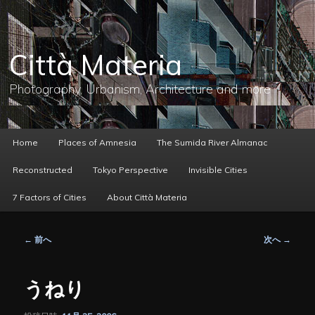
メ
イ
ン
コ
Città Materia
ン
テ
ン
Photography, Urbanism, Architecture and more
ツ
へ
移
動
メ
Home
Places of Amnesia
The Sumida River Almanac
イ
ン
Reconstructed
Tokyo Perspective
Invisible Cities
メ
ニ
7 Factors of Cities
About Città Materia
ュ
ー
投
←
前へ
次へ
→
稿
ナ
ビ
うねり
ゲ
ー