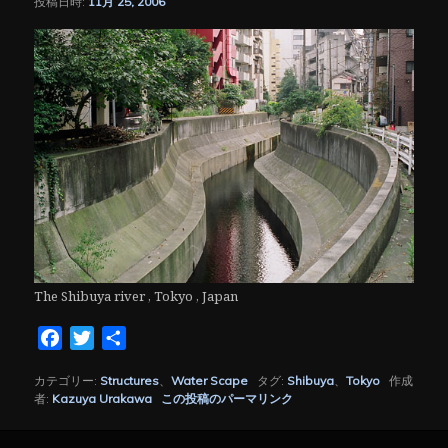
投稿日時:
11月 25, 2006
シ
ョ
ン
The Shibuya river , Tokyo , Japan
Facebook
Twitter
共
有
カテゴリー:
Structures
、
Water Scape
タグ:
Shibuya
、
Tokyo
作成
者:
Kazuya Urakawa
この投稿のパーマリンク