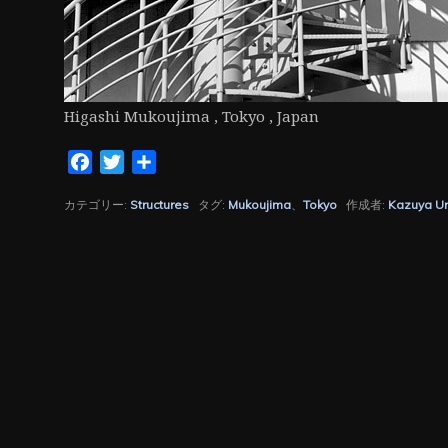
Higashi Mukoujima , Tokyo , Japan
Facebook
Twitter
共
有
カテゴリー:
Structures
タグ:
Mukoujima
、
Tokyo
作成者:
Kazuya U