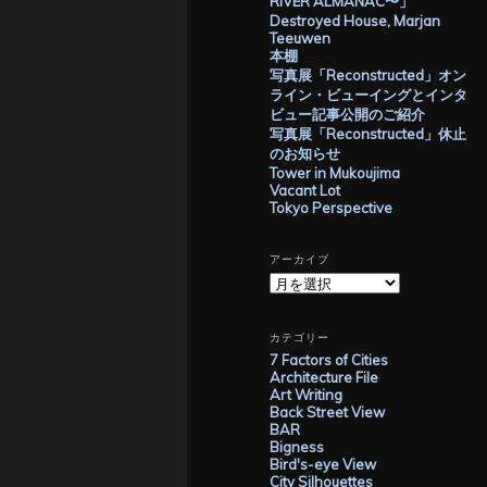
RIVER ALMANAC〜」
Destroyed House, Marjan
Teeuwen
本棚
写真展「Reconstructed」オン
ライン・ビューイングとインタ
ビュー記事公開のご紹介
写真展「Reconstructed」休止
のお知らせ
Tower in Mukoujima
Vacant Lot
Tokyo Perspective
アーカイブ
ア
ー
カ
イ
カテゴリー
ブ
7 Factors of Cities
Architecture File
Art Writing
Back Street View
BAR
Bigness
Bird's-eye View
City Silhouettes