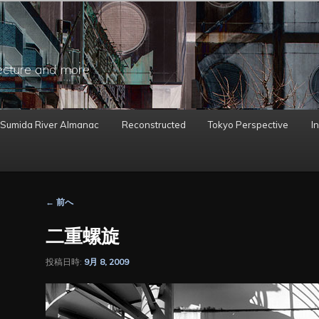
ecture and more
 Sumida River Almanac
Reconstructed
Tokyo Perspective
In
投
←
前へ
稿
ナ
二重螺旋
ビ
ゲ
投稿日時:
9月 8, 2009
ー
シ
ョ