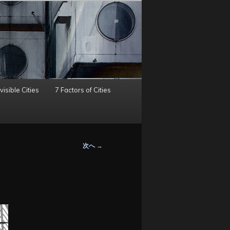
visible Cities
7 Factors of Cities
次へ
→