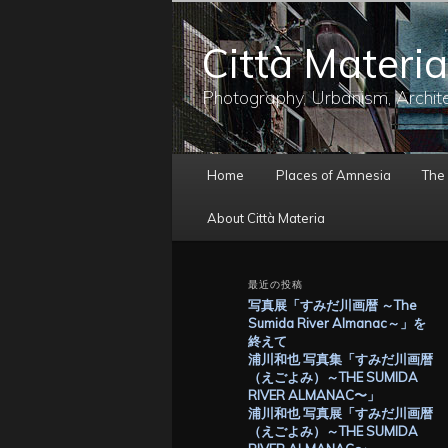
メ
イ
Città Materia
ン
コ
ン
Photography, Urbanism, Archit
テ
ン
ツ
メ
へ
Home
Places of Amnesia
The
イ
移
ン
動
About Città Materia
メ
ニ
ュ
最近の投稿
ー
写真展「すみだ川画暦 ～The
Sumida River Almanac～」を
終えて
浦川和也 写真集「すみだ川画暦
（えごよみ）～THE SUMIDA
RIVER ALMANAC〜」
浦川和也 写真展「すみだ川画暦
（えごよみ）～THE SUMIDA