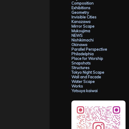
Composition
Exhibitions
Geometry
Invisible Cities
Kanazawa
Mirror Scape
Mukoujima
NEWS
Nishikimachi
Okinawa
Parallel Perspective
Philadelphia
Place for Worship
Snapshots
Structures
Tokyo Night Scape
Wall and Facade
Water Scape
Works
Yotsuya kaiwai