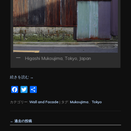
Higashi Mukoujima, Tokyo, Japan
続きを読む
→
Facebook
Twitter
共
有
カテゴリー:
Wall and Facade
|
タグ:
Mukoujima
、
Tokyo
投
←
過去の投稿
稿
ナ