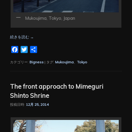
Mukoujima, Tokyo, Japan
続きを読む
→
Facebook
Twitter
共
有
カテゴリー:
Bigness
|
タグ:
Mukoujima
、
Tokyo
The front approach to Mimeguri
Shinto Shrine
投稿日時:
12月 25, 2014