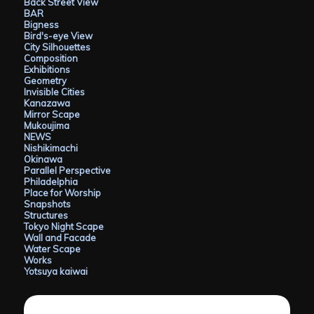
Back Street View
BAR
Bigness
Bird's-eye View
City Silhouettes
Composition
Exhibitions
Geometry
Invisible Cities
Kanazawa
Mirror Scape
Mukoujima
NEWS
Nishikimachi
Okinawa
Parallel Perspective
Philadelphia
Place for Worship
Snapshots
Structures
Tokyo Night Scape
Wall and Facade
Water Scape
Works
Yotsuya kaiwai