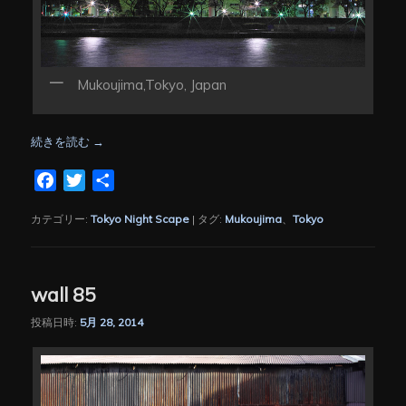
Mukoujima,Tokyo, Japan
続きを読む
→
Facebook
Twitter
共
有
カテゴリー:
Tokyo Night Scape
|
タグ:
Mukoujima
、
Tokyo
wall 85
投稿日時:
5月 28, 2014