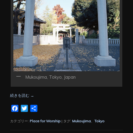
Mukoujima, Tokyo, Japan
続きを読む
→
Facebook
Twitter
共
有
カテゴリー:
Place for Worship
|
タグ:
Mukoujima
、
Tokyo