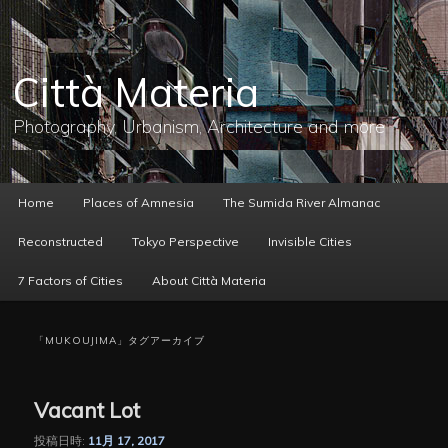
メ
サ
イ
ブ
ン
コ
コ
ン
Città Materia
ン
テ
テ
ン
ン
ツ
Photography, Urbanism, Architecture and more
ツ
へ
へ
移
移
動
動
メ
Home
Places of Amnesia
The Sumida River Almanac
イ
ン
Reconstructed
Tokyo Perspective
Invisible Cities
メ
ニ
7 Factors of Cities
About Città Materia
ュ
ー
「
MUKOUJIMA
」タグアーカイブ
Vacant Lot
投稿日時:
11月 17, 2017