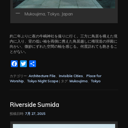
Mukoujima, Tokyo, Japan
約二年ぶりに夜の牛嶋神社を撮りに行く。三方に鳥居を構えた境
内に入り、背の低い袖を両側に携えた鳥居越しに権現造の拝殿に
向かい、微妙にずれた空間の軸を感じる。何度訪れても飽きるこ
とがない。
Facebook
Twitter
共
有
カテゴリー:
Architecture File
、
Invisible Cities
、
Place for
Worship
、
Tokyo Night Scape
|
タグ:
Mukoujima
、
Tokyo
Riverside Sumida
投稿日時:
7月 27, 2015