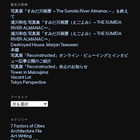
最近の投稿
ビ
写真展「すみだ川画暦 ～The Sumida River Almanac～」を終え
ゲ
て
ー
浦川和也 写真集「すみだ川画暦（えごよみ）～THE SUMIDA
シ
RIVER ALMANAC〜」
ョ
浦川和也 写真展「すみだ川画暦（えごよみ）～THE SUMIDA
ン
RIVER ALMANAC〜」
Destroyed House, Marjan Teeuwen
本棚
写真展「Reconstructed」オンライン・ビューイングとインタビ
ュー記事公開のご紹介
写真展「Reconstructed」休止のお知らせ
Tower in Mukoujima
Vacant Lot
Tokyo Perspective
アーカイブ
ア
ー
カ
イ
カテゴリー
ブ
7 Factors of Cities
Architecture File
Art Writing