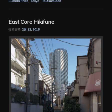
Sumida River
、
Tokyo
、
Tsutsumidori
East Core Hikifune
投稿日時:
2月 12, 2015