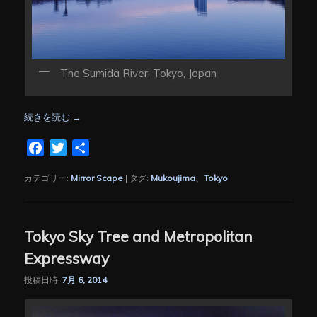
The Sumida River, Tokyo, Japan
続きを読む
→
Facebook
Twitter
共
有
カテゴリー:
Mirror Scape
|
タグ:
Mukoujima
、
Tokyo
Tokyo Sky Tree and Metropolitan
Expressway
投稿日時:
7月 6, 2014