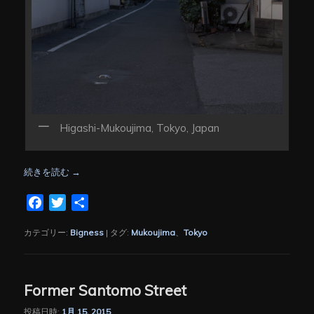
Higashi-Mukoujima, Tokyo, Japan
続きを読む
→
Facebook
Twitter
共
有
カテゴリー:
Bigness
|
タグ:
Mukoujima
、
Tokyo
Former Santomo Street
投稿日時:
1月 15, 2015