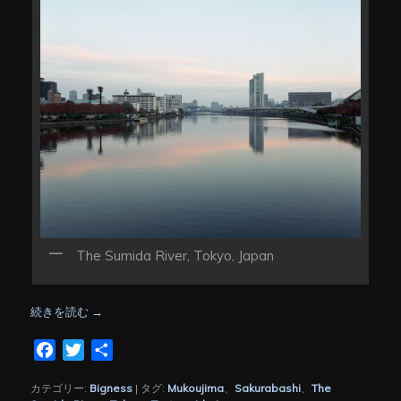
The Sumida River, Tokyo, Japan
続きを読む
→
Facebook
Twitter
共
有
カテゴリー:
Bigness
|
タグ:
Mukoujima
、
Sakurabashi
、
The