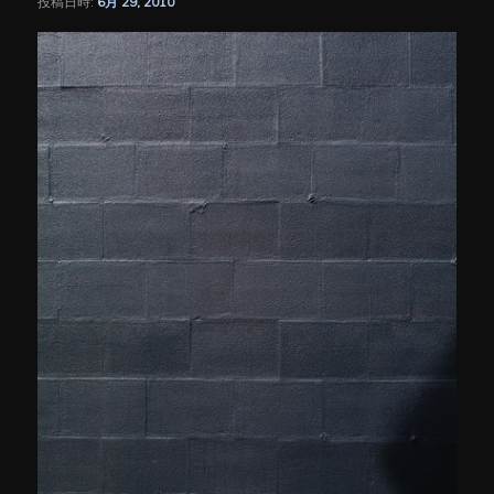
投稿日時:
6月 29, 2010
シ
ョ
ン