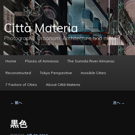
メ
イ
ン
コ
Città Materia
ン
テ
ン
Photography, Urbanism, Architecture and more
ツ
へ
移
動
メ
Home
Places of Amnesia
The Sumida River Almanac
イ
ン
Reconstructed
Tokyo Perspective
Invisible Cities
メ
ニ
7 Factors of Cities
About Città Materia
ュ
ー
投
←
前へ
次へ
→
稿
ナ
ビ
黒色
ゲ
ー