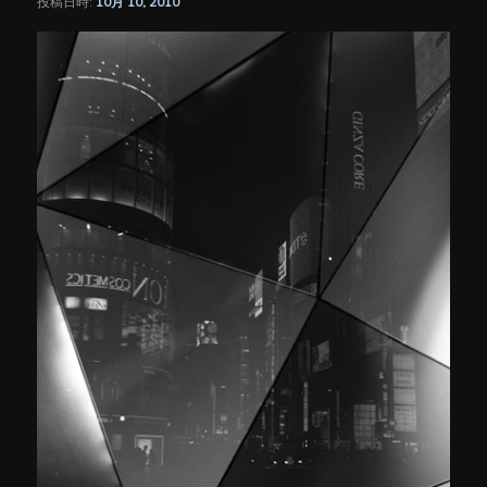
投稿日時:
10月 10, 2010
シ
ョ
ン