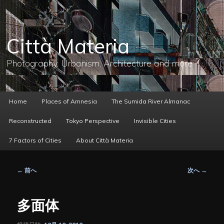
メ
イ
ン
コ
Città Materia
ン
テ
ン
Photography, Urbanism, Architecture and more
ツ
へ
移
動
メ
Home
Places of Amnesia
The Sumida River Almanac
イ
ン
Reconstructed
Tokyo Perspective
Invisible Cities
メ
ニ
7 Factors of Cities
About Città Materia
ュ
ー
投
←
前へ
次へ
→
稿
ナ
ビ
多面体
ゲ
ー