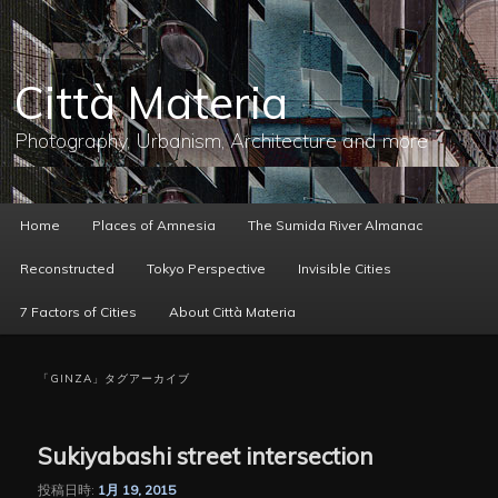
メ
サ
イ
ブ
ン
コ
コ
ン
Città Materia
ン
テ
テ
ン
ン
ツ
Photography, Urbanism, Architecture and more
ツ
へ
へ
移
移
動
動
メ
Home
Places of Amnesia
The Sumida River Almanac
イ
ン
Reconstructed
Tokyo Perspective
Invisible Cities
メ
ニ
7 Factors of Cities
About Città Materia
ュ
ー
「
GINZA
」タグアーカイブ
Sukiyabashi street intersection
投稿日時:
1月 19, 2015