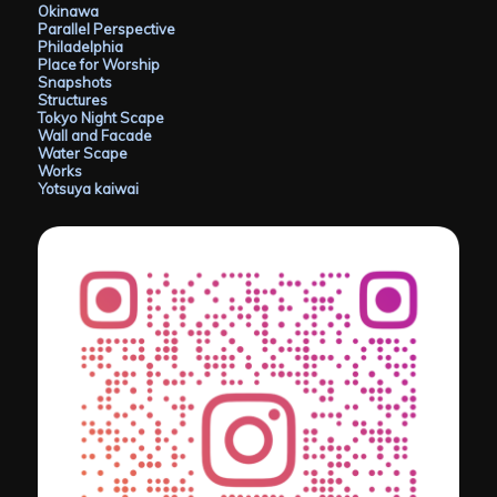
Okinawa
Parallel Perspective
Philadelphia
Place for Worship
Snapshots
Structures
Tokyo Night Scape
Wall and Facade
Water Scape
Works
Yotsuya kaiwai