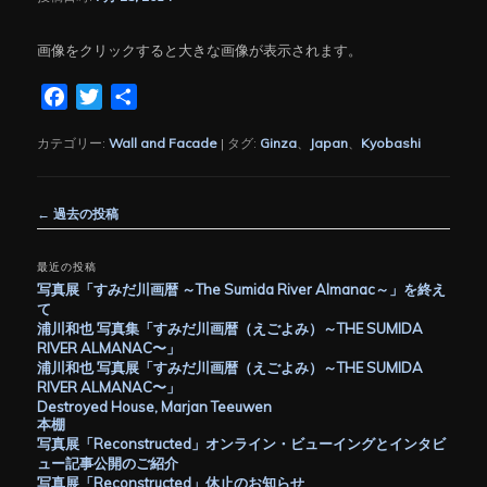
画像をクリックすると大きな画像が表示されます。
Facebook
Twitter
共
有
カテゴリー:
Wall and Facade
|
タグ:
Ginza
、
Japan
、
Kyobashi
投
←
過去の投稿
稿
ナ
最近の投稿
ビ
写真展「すみだ川画暦 ～The Sumida River Almanac～」を終え
ゲ
て
ー
浦川和也 写真集「すみだ川画暦（えごよみ）～THE SUMIDA
シ
RIVER ALMANAC〜」
ョ
浦川和也 写真展「すみだ川画暦（えごよみ）～THE SUMIDA
ン
RIVER ALMANAC〜」
Destroyed House, Marjan Teeuwen
本棚
写真展「Reconstructed」オンライン・ビューイングとインタビ
ュー記事公開のご紹介
写真展「Reconstructed」休止のお知らせ