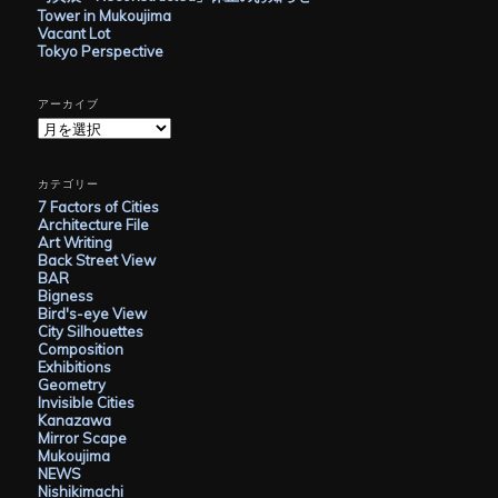
Tower in Mukoujima
Vacant Lot
Tokyo Perspective
アーカイブ
ア
ー
カ
イ
カテゴリー
ブ
7 Factors of Cities
Architecture File
Art Writing
Back Street View
BAR
Bigness
Bird's-eye View
City Silhouettes
Composition
Exhibitions
Geometry
Invisible Cities
Kanazawa
Mirror Scape
Mukoujima
NEWS
Nishikimachi