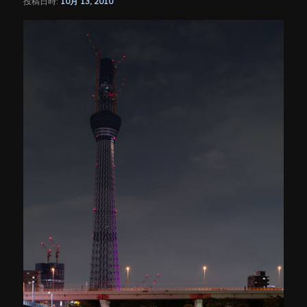
投稿日時:
10月 13, 2010
シ
ョ
ン