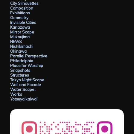
City Silhouettes
Composition
Exhibitions
Geometry
Invisible Cities
Kanazawa
Mirror Scape
Mukoujima
NEWS
Nishikimachi
Okinawa
Parallel Perspective
Philadelphia
Place for Worship
Snapshots
Structures
Tokyo Night Scape
Wall and Facade
Water Scape
Works
Yotsuya kaiwai