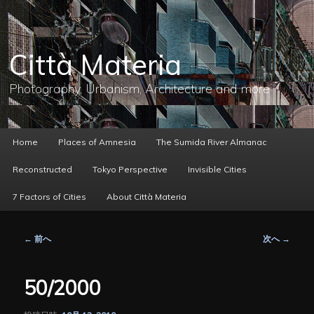
メ
イ
ン
コ
Città Materia
ン
テ
ン
Photography, Urbanism, Architecture and more
ツ
へ
移
動
メ
Home
Places of Amnesia
The Sumida River Almanac
イ
ン
Reconstructed
Tokyo Perspective
Invisible Cities
メ
ニ
7 Factors of Cities
About Città Materia
ュ
ー
投
←
前へ
次へ
→
稿
ナ
ビ
50/2000
ゲ
ー