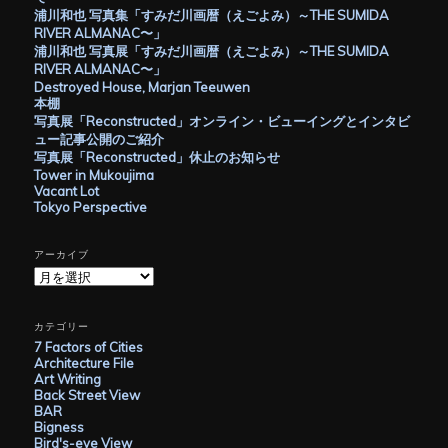
浦川和也 写真集「すみだ川画暦（えごよみ）～THE SUMIDA
RIVER ALMANAC〜」
浦川和也 写真展「すみだ川画暦（えごよみ）～THE SUMIDA
RIVER ALMANAC〜」
Destroyed House, Marjan Teeuwen
本棚
写真展「Reconstructed」オンライン・ビューイングとインタビ
ュー記事公開のご紹介
写真展「Reconstructed」休止のお知らせ
Tower in Mukoujima
Vacant Lot
Tokyo Perspective
アーカイブ
ア
ー
カ
イ
カテゴリー
ブ
7 Factors of Cities
Architecture File
Art Writing
Back Street View
BAR
Bigness
Bird's-eye View