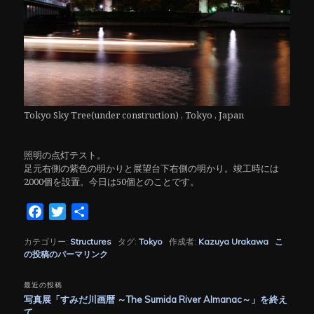
Tokyo Sky Tree(under construction) , Tokyo , Japan
照明の点灯テスト。
足元右側の紫色の明かりと展望台下右側の明かり。竣工時には
2000個を設置。今日は50個とのことです。
Facebook
Twitter
共
有
カテゴリー:
Structures
タグ:
Tokyo
作成者:
Kazuya Urakawa
こ
の投稿のパーマリンク
最近の投稿
写真展「すみだ川画暦 ～The Sumida River Almanac～」を終え
て