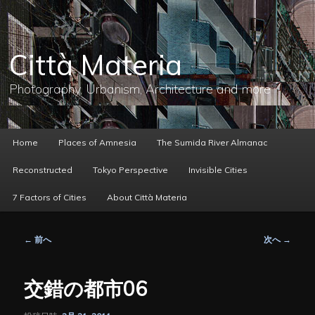
メ
イ
ン
コ
Città Materia
ン
テ
ン
Photography, Urbanism, Architecture and more
ツ
へ
移
動
メ
Home
Places of Amnesia
The Sumida River Almanac
イ
ン
Reconstructed
Tokyo Perspective
Invisible Cities
メ
ニ
7 Factors of Cities
About Città Materia
ュ
ー
投
←
前へ
次へ
→
稿
ナ
ビ
交錯の都市06
ゲ
ー