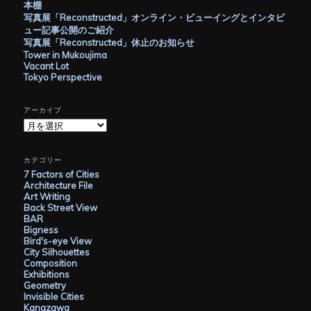
本棚
写真展「Reconstructed」オンライン・ビューイングとインタビ
ュー記事公開のご紹介
写真展「Reconstructed」休止のお知らせ
Tower in Mukoujima
Vacant Lot
Tokyo Perspective
アーカイブ
ア
ー
カ
イ
カテゴリー
ブ
7 Factors of Cities
Architecture File
Art Writing
Back Street View
BAR
Bigness
Bird's-eye View
City Silhouettes
Composition
Exhibitions
Geometry
Invisible Cities
Kanazawa