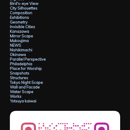
Bird's-eye View
City Silhouettes
Composition
Exhibitions
Geometry
Invisible Cities
Kanazawa
Mirror Scape
Mukoujima
NEWS
Nishikimachi
Okinawa
Parallel Perspective
Philadelphia
Place for Worship
Snapshots
Structures
Tokyo Night Scape
Wall and Facade
Water Scape
Works
Yotsuya kaiwai