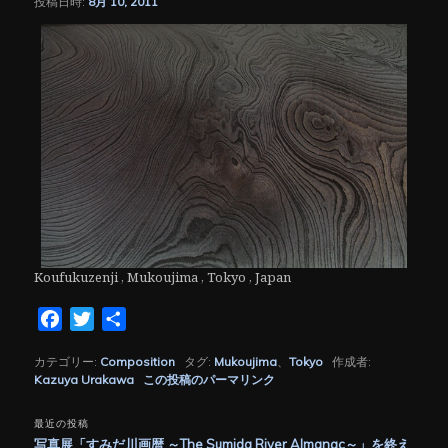
投稿日時:
8月 10, 2011
シ
ョ
ン
Koufukuzenji , Mukoujima , Tokyo , Japan
Facebook
Twitter
共
有
カテゴリー:
Composition
タグ:
Mukoujima
、
Tokyo
作成者:
Kazuya Urakawa
この投稿のパーマリンク
最近の投稿
写真展「すみだ川画暦 ～The Sumida River Almanac～」を終え