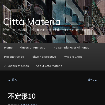
メ
イ
ン
コ
Città Materia
ン
テ
ン
Photography, Urbanism, Architecture and more
ツ
へ
移
動
メ
Home
Places of Amnesia
The Sumida River Almanac
イ
ン
Reconstructed
Tokyo Perspective
Invisible Cities
メ
ニ
7 Factors of Cities
About Città Materia
ュ
ー
投
←
前へ
次へ
→
稿
ナ
ビ
不定形10
ゲ
ー